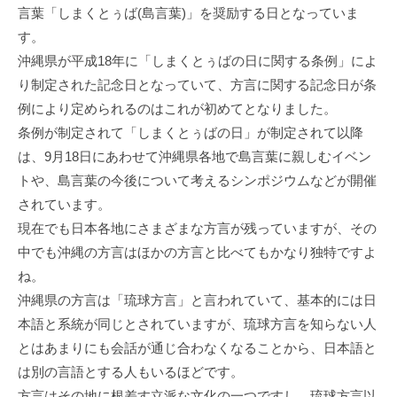
言葉「しまくとぅば(島言葉)」を奨励する日となっていま
す。
沖縄県が平成18年に「しまくとぅばの日に関する条例」によ
り制定された記念日となっていて、方言に関する記念日が条
例により定められるのはこれが初めてとなりました。
条例が制定されて「しまくとぅばの日」が制定されて以降
は、9月18日にあわせて沖縄県各地で島言葉に親しむイベン
トや、島言葉の今後について考えるシンポジウムなどが開催
されています。
現在でも日本各地にさまざまな方言が残っていますが、その
中でも沖縄の方言はほかの方言と比べてもかなり独特ですよ
ね。
沖縄県の方言は「琉球方言」と言われていて、基本的には日
本語と系統が同じとされていますが、琉球方言を知らない人
とはあまりにも会話が通じ合わなくなることから、日本語と
は別の言語とする人もいるほどです。
方言はその地に根差す立派な文化の一つですし、琉球方言以