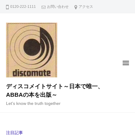
コ
0120-222-1111
お問い合わせ
アクセス
ン
テ
ン
ツ
へ
ス
キ
メ
ニ
ッ
ュ
ー
プ
ディスコメイトサイト～日本で唯一、
ABBAの本を出版～
Let's know the truth together
注目記事