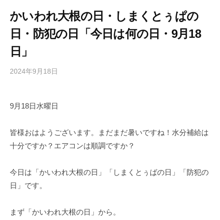
かいわれ大根の日・しまくとぅぱの
日・防犯の日「今日は何の日・9月18
日」
2024年9月18日
b
/
y
0
h
件
9月18日水曜日
i
の
g
コ
a
メ
皆様おはようございます。まだまだ暑いですね！水分補給は
s
ン
十分ですか？エアコンは順調ですか？
h
ト
i
今日は「かいわれ大根の日」「しまくとぅばの日」「防犯の
y
日」です。
a
m
まず「かいわれ大根の日」から。
a