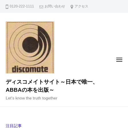
コ
0120-222-1111
お問い合わせ
アクセス
ン
テ
ン
ツ
へ
ス
キ
メ
ニ
ッ
ュ
ー
プ
ディスコメイトサイト～日本で唯一、
ABBAの本を出版～
Let's know the truth together
注目記事