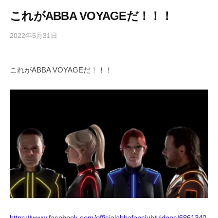
これがABBA VOYAGEだ！！！
2022年5月31日
b
/
y
0
h
件
これがABBA VOYAGEだ！！！
i
の
g
コ
a
メ
s
ン
h
ト
i
y
a
m
a
https://www.facebook.com/officialabbafanclub/videos/6861340