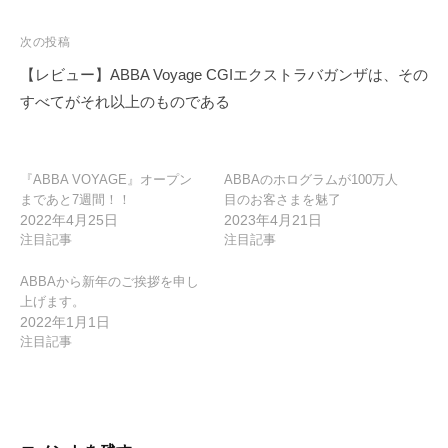
ナ
ビ
次の投稿
ゲ
【レビュー】ABBA Voyage CGIエクストラバガンザは、その
ー
すべてがそれ以上のものである
シ
ョ
ン
『ABBA VOYAGE』オープン
ABBAのホログラムが100万人
まであと7週間！！
目のお客さまを魅了
2022年4月25日
2023年4月21日
注目記事
注目記事
ABBAから新年のご挨拶を申し
上げます。
2022年1月1日
注目記事