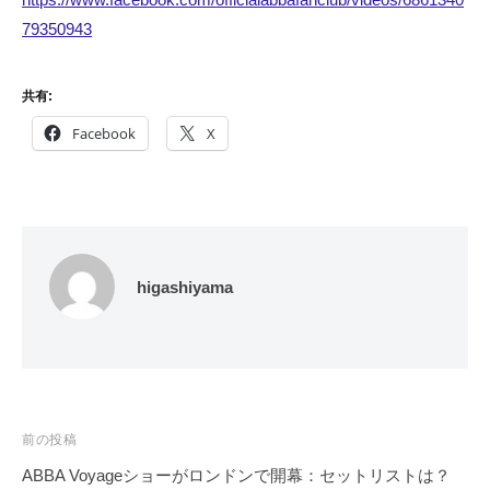
79350943
共有:
Facebook
X
higashiyama
投
前の投稿
稿
ABBA Voyageショーがロンドンで開幕：セットリストは？