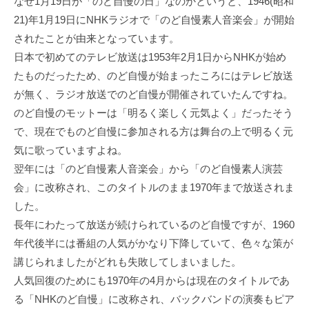
なぜ1月19日が「のど自慢の日」なのかというと、1946(昭和
21)年1月19日にNHKラジオで「のど自慢素人音楽会」が開始
されたことが由来となっています。
日本で初めてのテレビ放送は1953年2月1日からNHKが始め
たものだったため、のど自慢が始まったころにはテレビ放送
が無く、ラジオ放送でのど自慢が開催されていたんですね。
のど自慢のモットーは「明るく楽しく元気よく」だったそう
で、現在でものど自慢に参加される方は舞台の上で明るく元
気に歌っていますよね。
翌年には「のど自慢素人音楽会」から「のど自慢素人演芸
会」に改称され、このタイトルのまま1970年まで放送されま
した。
長年にわたって放送が続けられているのど自慢ですが、1960
年代後半には番組の人気がかなり下降していて、色々な策が
講じられましたがどれも失敗してしまいました。
人気回復のためにも1970年の4月からは現在のタイトルであ
る「NHKのど自慢」に改称され、バックバンドの演奏もピア