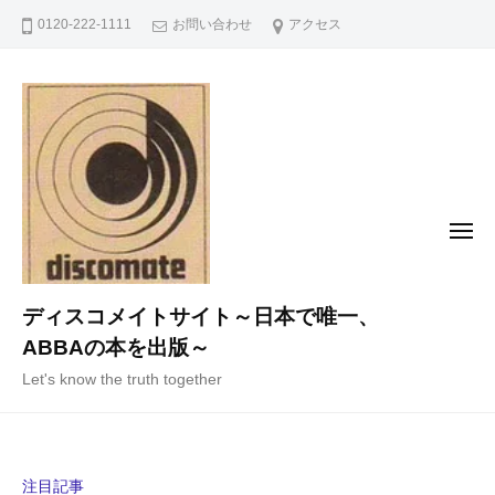
コ
0120-222-1111
お問い合わせ
アクセス
ン
テ
ン
ツ
へ
ス
キ
メ
ニ
ッ
ュ
ー
プ
ディスコメイトサイト～日本で唯一、
ABBAの本を出版～
Let's know the truth together
注目記事