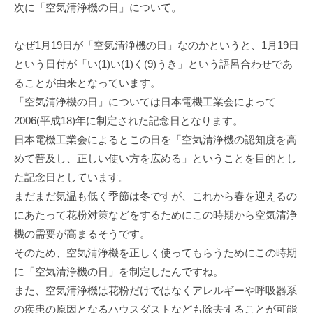
次に「空気清浄機の日」について。
なぜ1月19日が「空気清浄機の日」なのかというと、1月19日
という日付が「い(1)い(1)く(9)うき」という語呂合わせであ
ることが由来となっています。
「空気清浄機の日」については日本電機工業会によって
2006(平成18)年に制定された記念日となります。
日本電機工業会によるとこの日を「空気清浄機の認知度を高
めて普及し、正しい使い方を広める」ということを目的とし
た記念日としています。
まだまだ気温も低く季節は冬ですが、これから春を迎えるの
にあたって花粉対策などをするためにこの時期から空気清浄
機の需要が高まるそうです。
そのため、空気清浄機を正しく使ってもらうためにこの時期
に「空気清浄機の日」を制定したんですね。
また、空気清浄機は花粉だけではなくアレルギーや呼吸器系
の疾患の原因となるハウスダストなども除去することが可能