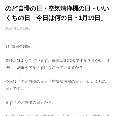
のど自慢の日・空気清浄機の日・いい
くちの日「今日は何の日・1月19日」
2024年1月19日
b
/
y
0
h
件
1月19日金曜日
i
の
g
コ
a
メ
皆様おはようございます。体調はGOODですか？うがい、手
s
ン
洗い、消毒を欠かさずになさっていますか？
h
ト
i
今日は「のど自慢の日」「空気清浄機の日」「いいくちの
y
日」です。
a
m
まず「のど自慢の日」から。
a