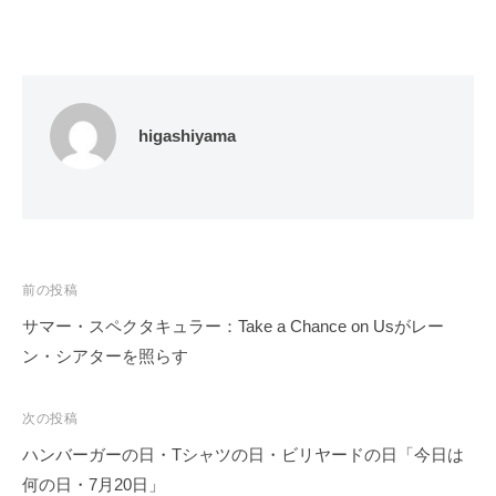
higashiyama
投
前の投稿
稿
サマー・スペクタキュラー：Take a Chance on Usがレー
ナ
ン・シアターを照らす
ビ
ゲ
次の投稿
ー
ハンバーガーの日・Tシャツの日・ビリヤードの日「今日は
シ
何の日・7月20日」