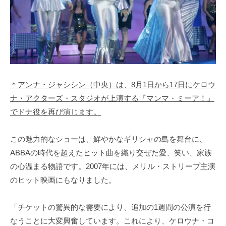
＊アンナ・ジャシシン（中央）は、8月1日から17日にケロウ
ナ・アクターズ・スタジオが上演する『マンマ・ミーア！』
でドナ役を再び演じます。
この魅力的なショーは、鮮やかなギリシャの島を舞台に、
ABBAの時代を超えたヒット曲を織り交ぜた愛、笑い、家族
の心温まる物語です。2007年には、メリル・ストリープ主演
のヒット映画にもなりました。
「チケットの驚異的な需要により、追加の1週間の公演を行
なうことに大変興奮しています。これにより、ケロウナ・コ