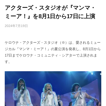
アクターズ・スタジオが『マンマ・
ミーア！』を8月1日から17日に上演
2024年7月19日
b
/
y
0
h
件
ケロウナ・アクターズ・スタジオ（※）は、愛されるミュー
i
の
ジカル『マンマ・ミーア！』の夏公演を発表し、8月1日から
g
コ
a
メ
17日までケロウナ・コミュニティ・シアターで上演されま
s
ン
す。
h
ト
i
y
a
m
a