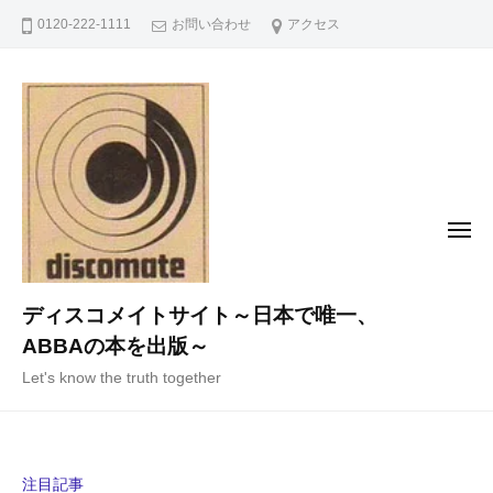
コ
0120-222-1111
お問い合わせ
アクセス
ン
テ
ン
ツ
へ
ス
キ
メ
ニ
ッ
ュ
ー
プ
ディスコメイトサイト～日本で唯一、
ABBAの本を出版～
Let's know the truth together
注目記事