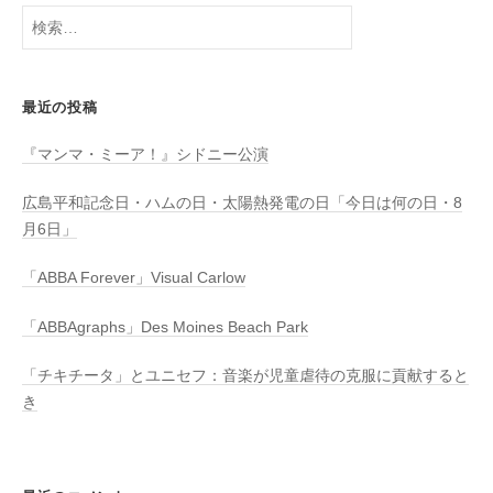
検
索:
最近の投稿
『マンマ・ミーア！』シドニー公演
広島平和記念日・ハムの日・太陽熱発電の日「今日は何の日・8
月6日」
「ABBA Forever」Visual Carlow
「ABBAgraphs」Des Moines Beach Park
「チキチータ」とユニセフ：音楽が児童虐待の克服に貢献すると
き