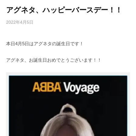
アグネタ、ハッピーバースデー！！
2022年4月5日
b
/
y
0
h
件
本日4月5日はアグネタの誕生日です！
i
の
g
コ
a
メ
アグネタ、お誕生日おめでとうございます！！
s
ン
h
ト
i
y
a
m
a