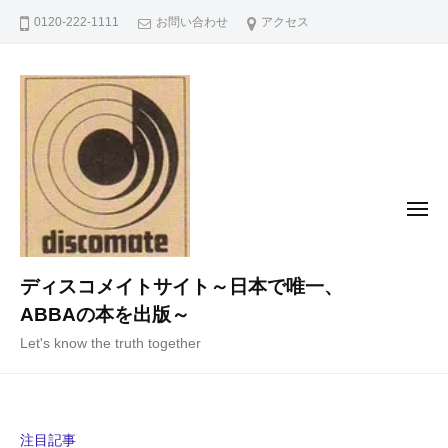
コ
0120-222-1111
お問い合わせ
アクセス
ン
テ
ン
ツ
へ
ス
キ
メ
ニ
ッ
ュ
ー
プ
ディスコメイトサイト～日本で唯一、
ABBAの本を出版～
Let's know the truth together
注目記事