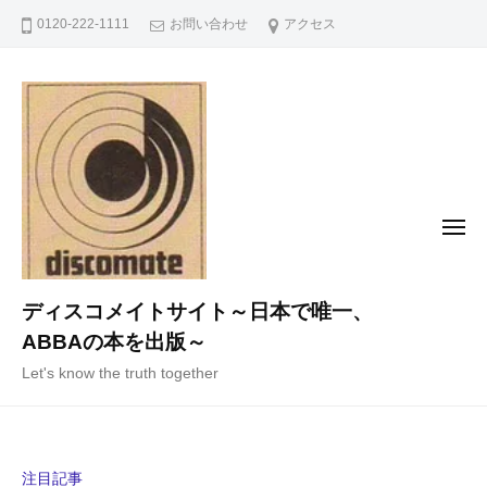
コ
0120-222-1111
お問い合わせ
アクセス
ン
テ
ン
ツ
へ
ス
キ
メ
ニ
ッ
ュ
ー
プ
ディスコメイトサイト～日本で唯一、
ABBAの本を出版～
Let's know the truth together
注目記事