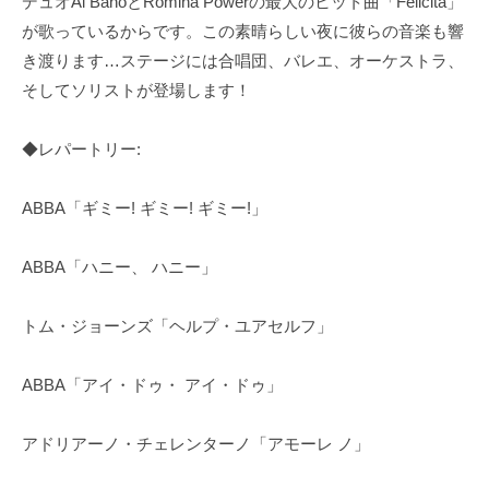
デュオAl BanoとRomina Powerの最大のヒット曲「Felicità」
が歌っているからです。この素晴らしい夜に彼らの音楽も響
き渡ります…ステージには合唱団、バレエ、オーケストラ、
そしてソリストが登場します！
◆レパートリー:
ABBA「ギミー! ギミー! ギミー!」
ABBA「ハニー、 ハニー」
トム・ジョーンズ「ヘルプ・ユアセルフ」
ABBA「アイ・ドゥ・ アイ・ドゥ」
アドリアーノ・チェレンターノ「アモーレ ノ」