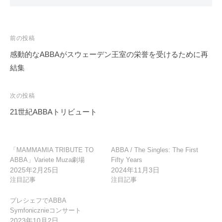
投
前の投稿
稿
感動的なABBAがスウェーデン王室の栄誉を受けるために再
ナ
結集
ビ
ゲ
次の投稿
ー
21世紀ABBAトリビュート
シ
ョ
ン
「MAMMAMIA TRIBUTE TO
ABBA / The Singles: The First
ABBA」Variete Muza劇場
Fifty Years
2025年2月25日
2024年11月3日
注目記事
注目記事
プレシェフでABBA
Symfonicznieコンサート
2023年10月2日