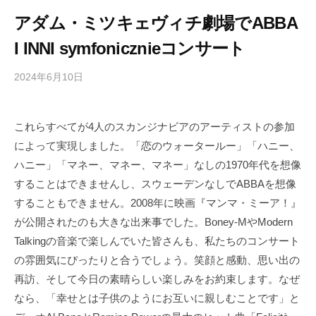
アダム・ミツキェヴィチ劇場でABBA
I INNI symfonicznieコンサート
2024年6月10日
b
/
y
0
h
件
これらすべてが4人のスカンジナビアのアーティストの参加
i
の
によって実現しました。「恋のウォータールー」「ハニー、
g
コ
a
メ
ハニー」「マネー、マネー、マネー」なしの1970年代を想像
s
ン
することはできませんし、スウェーデンなしでABBAを想像
h
ト
することもできません。2008年に映画『マンマ・ミーア！』
i
が公開されたのも大きな出来事でした。Boney-MやModern
y
Talkingの音楽で楽しんでいた皆さんも、私たちのコンサート
a
の雰囲気にぴったりと合うでしょう。笑顔と感動、思い出の
m
再訪、そして今日の素晴らしい楽しみをお約束します。なぜ
a
なら、「幸せとは子供のようにお互いに親しむことです」と