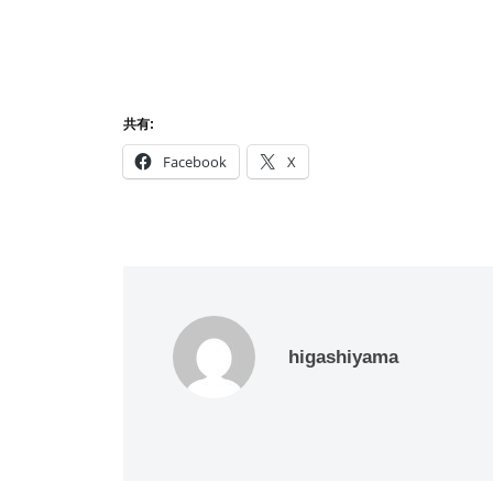
共有:
Facebook
X
higashiyama