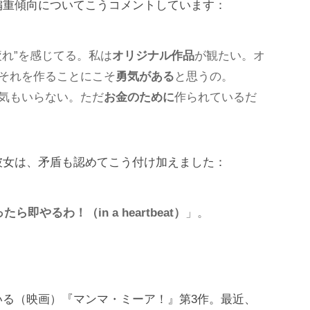
偏重傾向についてこうコメントしています：
れ”を感じてる。私は
オリジナル作品
が観たい。オ
それを作ることにこそ
勇気がある
と思うの。
気もいらない。ただ
お金のために
作られているだ
彼女は、矛盾も認めてこう付け加えました：
即やるわ！（in a heartbeat）
」。
いる（映画）『マンマ・ミーア！』第3作。最近、