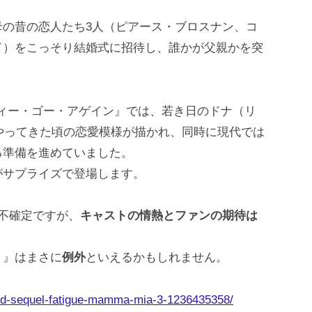
母の昔の恋人たち3人（ピアース・ブロスナン、コ
ド）をこっそり結婚式に招待し、誰かが父親かを突
ウィー・ゴー・アゲイン』では、若き日のドナ（リ
てやってきた頃の恋愛模様が描かれ、同時に現代では
る準備を進めていました。
がサプライズで登場します。
不確定ですが、
キャストの情熱とファンの期待は
！』はまさに
例外
といえるかもしれません。
ied-sequel-fatigue-mamma-mia-3-1236435358/