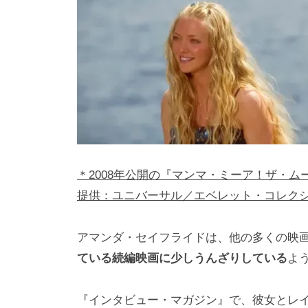
h
ト
i
y
a
m
a
＊2008年公開の『マンマ・ミーア！ザ・
提供：ユニバーサル／エベレット・コレク
アマンダ・セイフライドは、他の多くの映
ている続編映画に少しうんざりしている
よ
『インタビュー・マガジン』で、彼女とレ