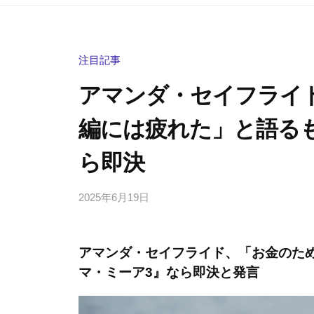
注目記事
アマンダ・セイフライ
編には疲れた」と語る
ら即決
2025年6月19日
b
/
y
0
h
件
アマンダ・セイフライド、「お金のた
i
の
マ・ミーア3』なら即決と発言
g
コ
a
メ
s
ン