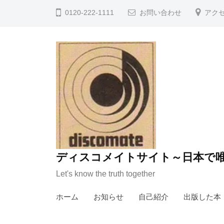
コ
0120-222-1111
お問い合わせ
アク
ン
テ
ン
ツ
へ
ス
キ
ッ
プ
ディスコメイトサイト～日本で唯
Let's know the truth together
ホーム
お知らせ
自己紹介
出版した本