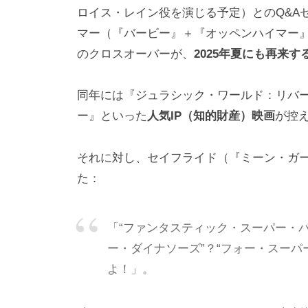
ロイス・レイン役を演じる予定）とのQ&A
マー（『バービー』＋『オッペンハイマー
のクロスオーバーが、
2025年夏にも再来
同年には『ジュラシック・ワールド：リバ
ー』といった
人気IP（知的財産）映画
が控
それに対し、セイフライド（『ミーン・ガ
た：
「“ファンタスティック・スーパー・パ
ー・ダイナソーズ”？“フォー・スーパ
よ！」。