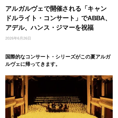
アルガルヴェで開催される「キャン
ドルライト・コンサート」でABBA、
アデル、ハンス・ジマーを祝福
2026年6月26日
b
/
y
0
h
件
国際的なコンサート・シリーズがこの夏アルガ
i
の
ルヴェに帰ってきます。
g
コ
a
メ
s
ン
h
ト
i
y
a
m
a