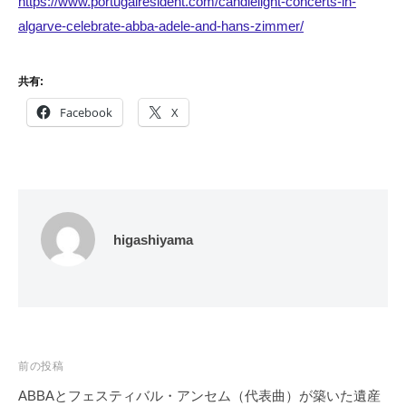
https://www.portugalresident.com/candlelight-concerts-in-
algarve-celebrate-abba-adele-and-hans-zimmer/
共有:
Facebook
X
higashiyama
投
前の投稿
稿
ABBAとフェスティバル・アンセム（代表曲）が築いた遺産