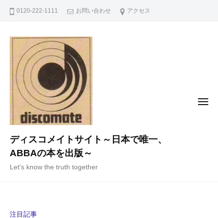
コ
0120-222-1111
お問い合わせ
アクセス
ン
テ
ン
ツ
へ
ス
キ
メ
ニ
ッ
ュ
ー
プ
ディスコメイトサイト～日本で唯一、
ABBAの本を出版～
Let's know the truth together
注目記事