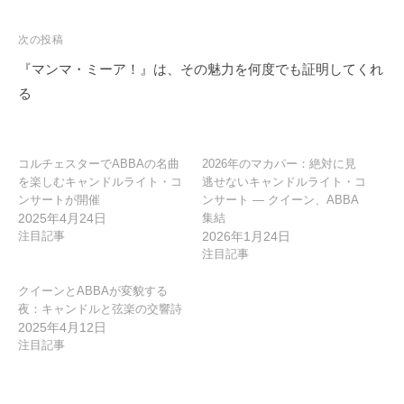
ナ
ビ
次の投稿
ゲ
『マンマ・ミーア！』は、その魅力を何度でも証明してくれ
ー
る
シ
ョ
ン
コルチェスターでABBAの名曲
2026年のマカパー：絶対に見
を楽しむキャンドルライト・コ
逃せないキャンドルライト・コ
ンサートが開催
ンサート ― クイーン、ABBA
2025年4月24日
集結
注目記事
2026年1月24日
注目記事
クイーンとABBAが変貌する
夜：キャンドルと弦楽の交響詩
2025年4月12日
注目記事