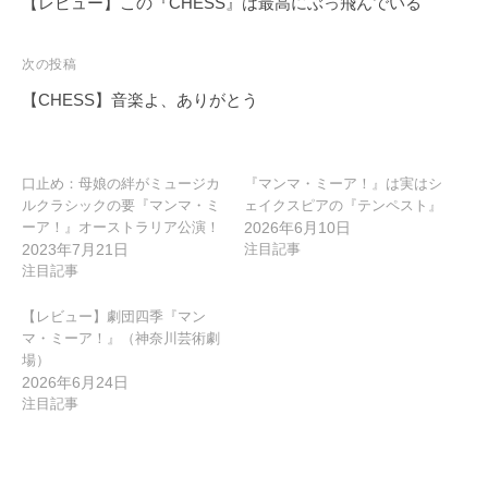
稿
【レビュー】この『CHESS』は最高にぶっ飛んでいる
ナ
ビ
次の投稿
ゲ
【CHESS】音楽よ、ありがとう
ー
シ
ョ
口止め：母娘の絆がミュージカ
『マンマ・ミーア！』は実はシ
ルクラシックの要『マンマ・ミ
ェイクスピアの『テンペスト』
ン
ーア！』オーストラリア公演！
2026年6月10日
2023年7月21日
注目記事
注目記事
【レビュー】劇団四季『マン
マ・ミーア！』（神奈川芸術劇
場）
2026年6月24日
注目記事