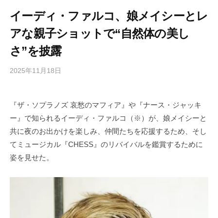
イーディ・ファルコ、娘メイシーとレ
アな親子ショットで“自然体の美し
さ”を披露
2025年11月18日
b
/
y
0
h
件
『ザ・ソプラノズ 哀愁のマフィア』や『ナース・ジャッキ
i
の
ー』で知られるイーディ・ファルコ（※）が、娘メイシーと
g
コ
a
メ
共に夜のお出かけを楽しみ、仲間たちを応援するため、そし
s
ン
てミュージカル『CHESS』のリバイバルを鑑賞するために
h
ト
姿を見せた。
i
y
a
m
a