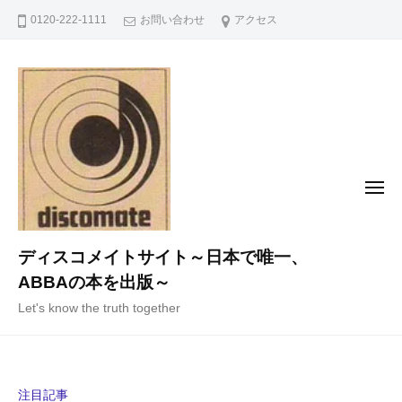
コ
0120-222-1111
お問い合わせ
アクセス
ン
テ
ン
ツ
へ
ス
キ
メ
ニ
ッ
ュ
ー
プ
ディスコメイトサイト～日本で唯一、
ABBAの本を出版～
Let's know the truth together
注目記事