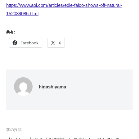
https://www.aol.com/articles/edie-falco-shows-off-natural-
152039086.html
共有:
Facebook
X
higashiyama
投
前の投稿