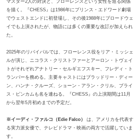
マスター2人の対決と、フローレンスという女性を巡る関係
を描く。『CHESS』は1986年にプリンス・エドワード劇場
でウェストエンドに初登場し、その後1988年にブロードウェ
イでも上演されたが、物語には多くの重要な改訂が加えられ
た。
2025年のリバイバルでは、フローレンス役をリア・ミッシェ
ルが演じ、ニコラス・クリストファーとアーロン・トヴェイ
トがそれぞれアナトリー・セルギエフスキー、フレディ・ト
ランパーを務める。主要キャストにはブラッドリー・ディー
ン、ハンナ・クルーズ、ショーン・アラン・クリル、ブライ
ス・ピンカムも名を連ねる。『CHESS』の上演期間は11月
から翌年5月初めまでの予定だ。
※イーディ・ファルコ（Edie Falco）
は、アメリカを代表す
る実力派女優で、テレビドラマ・映画の両方で活躍していま
す。