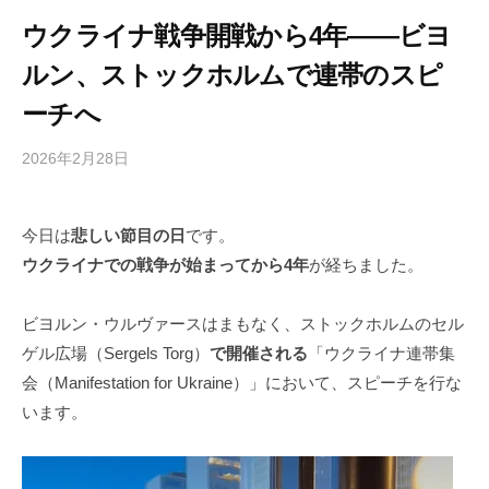
ウクライナ戦争開戦から4年――ビヨ
ルン、ストックホルムで連帯のスピ
ーチへ
2026年2月28日
b
/
y
0
h
件
今日は
悲しい節目の日
です。
i
の
ウクライナでの戦争が始まってから4年
が経ちました。
g
コ
a
メ
s
ン
ビヨルン・ウルヴァースはまもなく、ストックホルムのセル
h
ト
ゲル広場（Sergels Torg）
で開催される
「ウクライナ連帯集
i
会（Manifestation for Ukraine）」において、スピーチを行な
y
います。
a
m
a