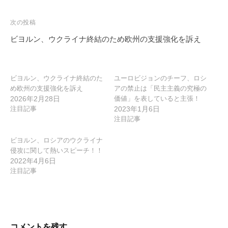
ビ
ゲ
次の投稿
ー
ビヨルン、ウクライナ終結のため欧州の支援強化を訴え
シ
ョ
ン
ビヨルン、ウクライナ終結のた
ユーロビジョンのチーフ、ロシ
め欧州の支援強化を訴え
アの禁止は「民主主義の究極の
2026年2月28日
価値」を表していると主張！
注目記事
2023年1月6日
注目記事
ビヨルン、ロシアのウクライナ
侵攻に関して熱いスピーチ！！
2022年4月6日
注目記事
コメントを残す