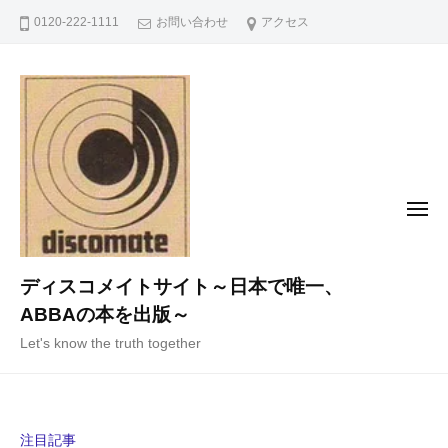
コ
0120-222-1111
お問い合わせ
アクセス
ン
テ
ン
ツ
へ
ス
キ
メ
ニ
ッ
ュ
ー
プ
ディスコメイトサイト～日本で唯一、
ABBAの本を出版～
Let's know the truth together
注目記事