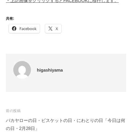
＊上記画像をクリックするとFACEBOOKに移行します。
共有:
Facebook
X
higashiyama
投
前の投稿
稿
バカヤローの日・ビスケットの日・にわとりの日「今日は何
ナ
の日・2月28日」