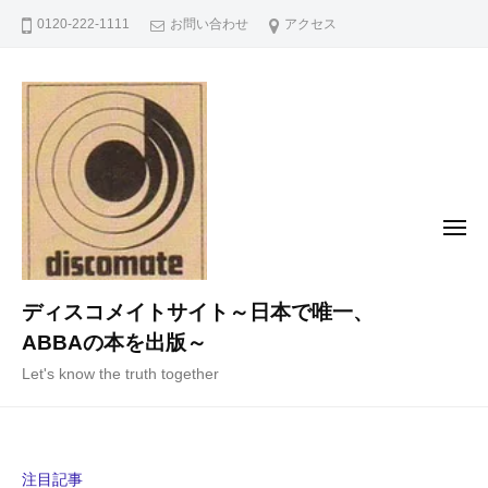
コ
0120-222-1111
お問い合わせ
アクセス
ン
テ
ン
ツ
へ
ス
キ
メ
ニ
ッ
ュ
ー
プ
ディスコメイトサイト～日本で唯一、
ABBAの本を出版～
Let's know the truth together
注目記事