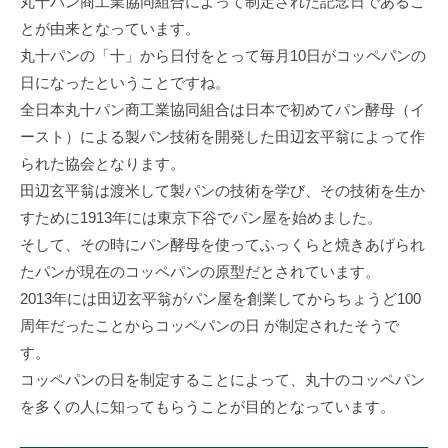
丸十パン商工業協同組合によって制定された記念日であるこ
とが由来となっています。
丸十パンの「十」から日付をとって毎月10日がコッペパンの
日になったということですね。
全日本丸十パン商工業協同組合は日本で初めてパン酵母（イ
ースト）による製パン技術を開発した田辺玄平翁によって作
られた協会となります。
田辺玄平翁は渡米して製パンの技術を学び、その技術を生か
すために1913年には東京下谷でパン屋を始めました。
そして、その時にパン酵母を使ってふっくらと焼きあげられ
たパンが現在のコッペパンの原型だとされています。
2013年には田辺玄平翁がパン屋を創業してからちょうど100
周年だったことからコッペパンの日 が制定されたそうで
す。
コッペパンの日を制定することによって、丸十のコッペパン
を多くの人に知ってもらうことが目的となっています。