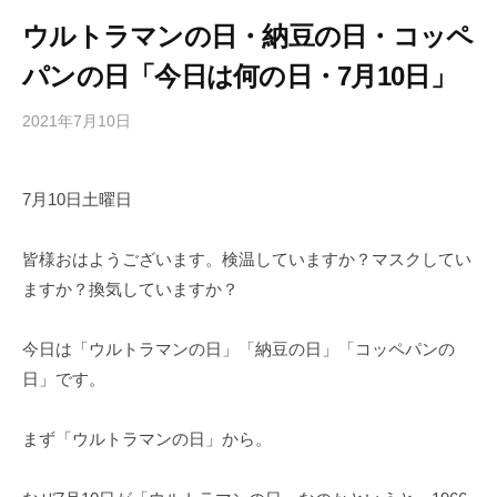
ウルトラマンの日・納豆の日・コッペ
パンの日「今日は何の日・7月10日」
2021年7月10日
b
/
y
0
h
件
7月10日土曜日
i
の
g
コ
a
メ
皆様おはようございます。検温していますか？マスクしてい
s
ン
ますか？換気していますか？
h
ト
i
今日は「ウルトラマンの日」「納豆の日」「コッペパンの
y
日」です。
a
m
まず「ウルトラマンの日」から。
a