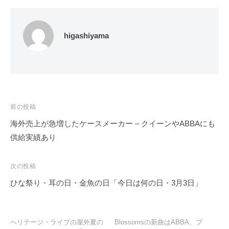
higashiyama
投
前の投稿
稿
海外売上が急増したケースメーカー – クイーンやABBAにも
ナ
供給実績あり
ビ
ゲ
次の投稿
ー
ひな祭り・耳の日・金魚の日「今日は何の日・3月3日」
シ
ョ
ン
ヘリテージ・ライブの屋外夏の
Blossomsの新曲はABBA、ブ