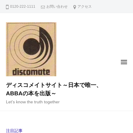
コ
0120-222-1111
お問い合わせ
アクセス
ン
テ
ン
ツ
へ
ス
キ
メ
ニ
ッ
ュ
ー
プ
ディスコメイトサイト～日本で唯一、
ABBAの本を出版～
Let's know the truth together
注目記事