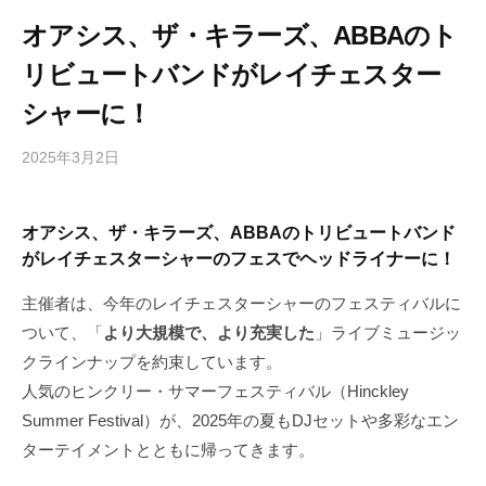
オアシス、ザ・キラーズ、ABBAのト
リビュートバンドがレイチェスター
シャーに！
2025年3月2日
b
/
y
0
h
件
オアシス、ザ・キラーズ、ABBAのトリビュートバンド
i
の
がレイチェスターシャーのフェスでヘッドライナーに！
g
コ
a
メ
主催者は、今年のレイチェスターシャーのフェスティバルに
s
ン
ついて、「
より大規模で、より充実した
」ライブミュージッ
h
ト
クラインナップを約束しています。
i
人気のヒンクリー・サマーフェスティバル（Hinckley
y
a
Summer Festival）が、2025年の夏もDJセットや多彩なエン
m
ターテイメントとともに帰ってきます。
a