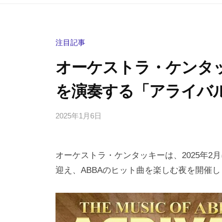
注目記事
オーケストラ・ケンタッ
を演奏する「アライバ
2025年1月6日
b
/
y
0
h
件
オーケストラ・ケンタッキーは、2025年
i
の
g
コ
迎え、ABBAのヒット曲を楽しむ夜を開催し
a
メ
s
ン
h
ト