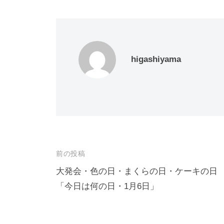
higashiyama
投
前の投稿
稿
大発会・色の日・まくらの日・ケーキの日
「今日は何の日・1月6日」
ナ
ビ
ゲ