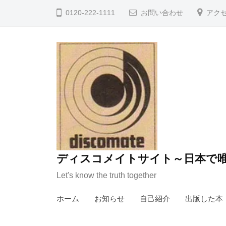
コ
0120-222-1111
お問い合わせ
アク
ン
テ
ン
ツ
へ
ス
キ
ッ
プ
ディスコメイトサイト～日本で唯
Let's know the truth together
ホーム
お知らせ
自己紹介
出版した本