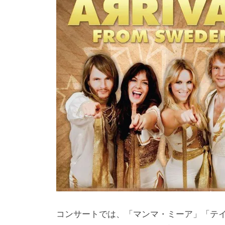
i
y
a
m
a
コンサートでは、「マンマ・ミーア」「テ