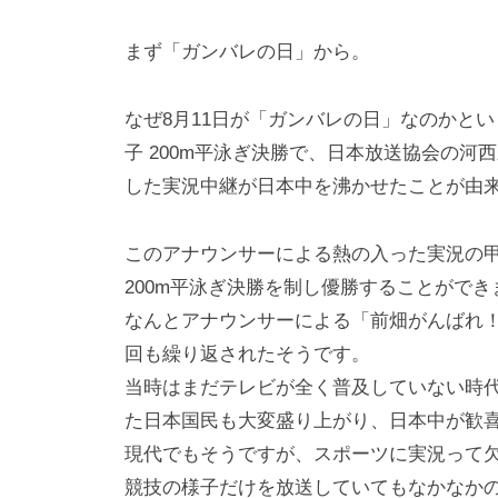
i
y
まず「ガンバレの日」から。
a
m
なぜ8月11日が「ガンバレの日」なのかとい
a
子 200m平泳ぎ決勝で、日本放送協会の
した実況中継が日本中を沸かせたことが由
このアナウンサーによる熱の入った実況の
200m平泳ぎ決勝を制し優勝することができ
なんとアナウンサーによる「前畑がんばれ！
回も繰り返されたそうです。
当時はまだテレビが全く普及していない時
た日本国民も大変盛り上がり、日本中が歓
現代でもそうですが、スポーツに実況って
競技の様子だけを放送していてもなかなか