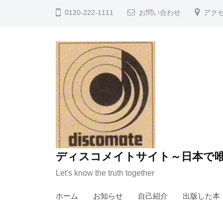
コ
0120-222-1111
お問い合わせ
アク
ン
テ
ン
ツ
へ
ス
キ
ッ
プ
ディスコメイトサイト～日本で唯
Let's know the truth together
ホーム
お知らせ
自己紹介
出版した本