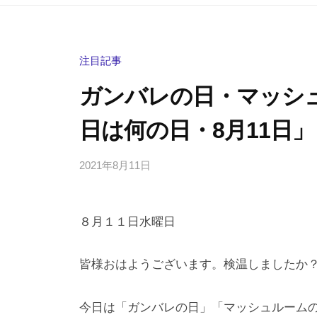
注目記事
ガンバレの日・マッシ
日は何の日・8月11日」
2021年8月11日
b
/
y
0
h
件
８月１１日水曜日
i
の
g
コ
a
メ
皆様おはようございます。検温しましたか
s
ン
h
ト
今日は「ガンバレの日」「マッシュルーム