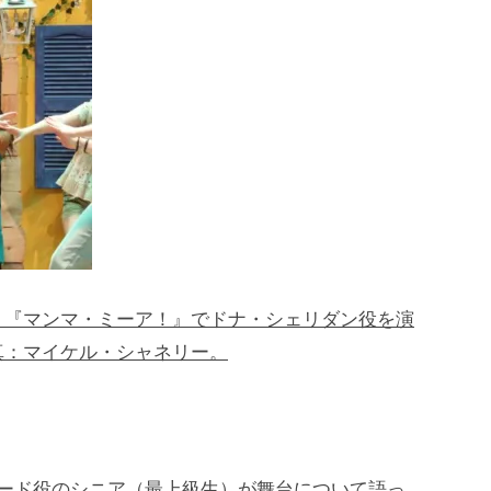
、『マンマ・ミーア！』でドナ・シェリダン役を演
真：マイケル・シャネリー。
リード役のシニア（最上級生）が舞台について語っ