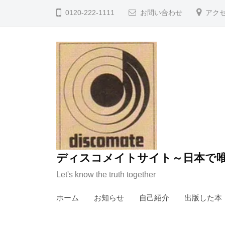
コ
0120-222-1111
お問い合わせ
アク
ン
テ
ン
ツ
へ
ス
キ
ッ
プ
ディスコメイトサイト～日本で唯
Let's know the truth together
ホーム
お知らせ
自己紹介
出版した本