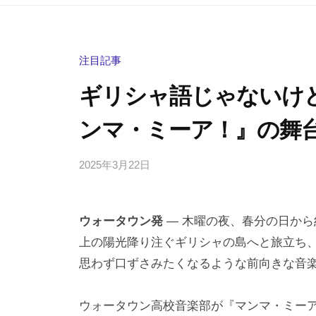
注目記事
ギリシャ語じゃないけ
ンマ・ミーア！』の舞
2025年3月22日
b
/
y
0
h
件
ウォータウン発
— 木曜の夜、春分の日から
i
の
g
コ
上の陽光降り注ぐギリシャの島へと旅立ち
a
メ
思わず口ずさみたくなるような前向きな音
s
ン
h
ト
ウォータウン高校音楽部が『マンマ・ミーア