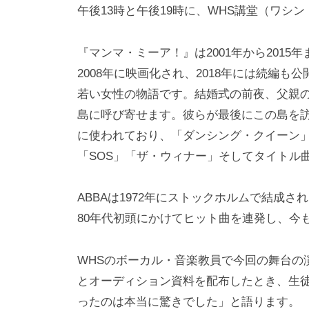
i
午後13時と午後19時に、WHS講堂（ワシン
y
a
『マンマ・ミーア！』は2001年から201
m
2008年に映画化され、2018年には続編
a
若い女性の物語です。結婚式の前夜、父親
島に呼び寄せます。彼らが最後にこの島を訪
に使われており、「ダンシング・クイーン
「SOS」「ザ・ウィナー」そしてタイトル
ABBAは1972年にストックホルムで結成さ
80年代初頭にかけてヒット曲を連発し、今
WHSのボーカル・音楽教員で今回の舞台の
とオーディション資料を配布したとき、生徒
ったのは本当に驚きでした」と語ります。