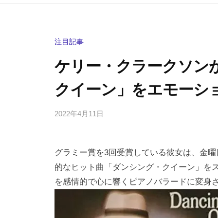
注目記事
ケリー・クラークソンが
クイーン」をエモーシ
2022年4月11日
b
/
y
0
h
件
グラミー賞を3回受賞している彼女は、金曜日、N
i
の
g
コ
的なヒット曲「ダンシング・クイーン」を
a
メ
を感情的で心に響くピアノバラードに変身
s
ン
h
ト