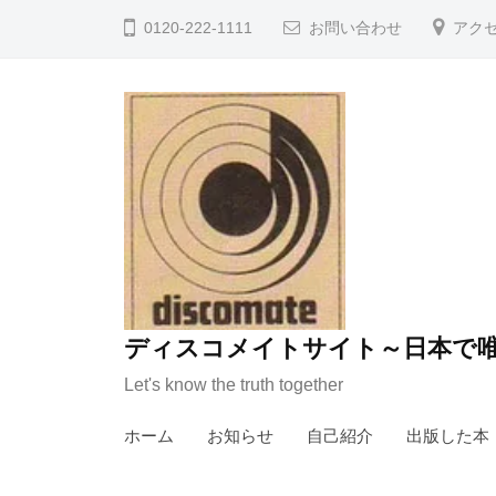
コ
0120-222-1111
お問い合わせ
アク
ン
テ
ン
ツ
へ
ス
キ
ッ
プ
ディスコメイトサイト～日本で唯
Let's know the truth together
ホーム
お知らせ
自己紹介
出版した本