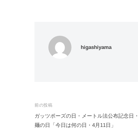
higashiyama
投
前の投稿
稿
ガッツポーズの日・メートル法公布記念日
麺の日「今日は何の日・4月11日」
ナ
ビ