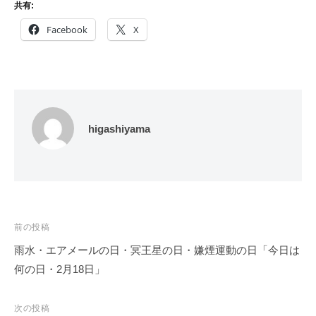
共有:
Facebook
X
higashiyama
投
前の投稿
稿
雨水・エアメールの日・冥王星の日・嫌煙運動の日「今日は
ナ
何の日・2月18日」
ビ
ゲ
次の投稿