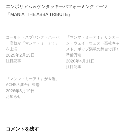
ー
エンポリアム＆ケンタッキーパフォーミングアーツ
シ
『MANIA: THE ABBA TRIBUTE』
ョ
ン
コールド・スプリング・ハーバ
『マンマ・ミーア！』リンカー
ー高校が『マンマ・ミーア！』
ン・ウェイ・ウェスト高校キャ
を上演
スト、ポップ満載の舞台で輝く
2025年2月19日
準備万端
注目記事
2026年4月11日
注目記事
『マンマ・ミーア！』が今週、
ACHSの舞台に登場
2026年3月19日
お知らせ
コメントを残す