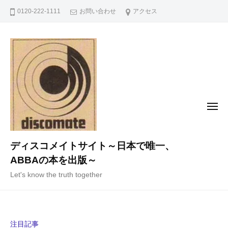
コ
0120-222-1111
お問い合わせ
アクセス
ン
テ
ン
ツ
へ
ス
キ
メ
ニ
ッ
ュ
ー
プ
ディスコメイトサイト～日本で唯一、
ABBAの本を出版～
Let's know the truth together
注目記事