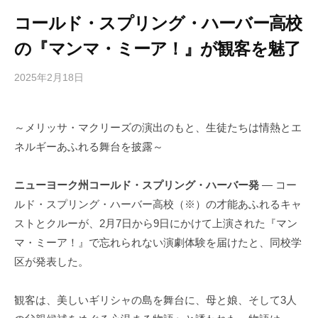
コールド・スプリング・ハーバー高校
の『マンマ・ミーア！』が観客を魅了
2025年2月18日
b
/
y
0
h
件
～メリッサ・マクリーズの演出のもと、生徒たちは情熱とエ
i
の
ネルギーあふれる舞台を披露～
g
コ
a
メ
s
ン
ニューヨーク州コールド・スプリング・ハーバー発
— コー
h
ト
ルド・スプリング・ハーバー高校（※）の才能あふれるキャ
i
ストとクルーが、2月7日から9日にかけて上演された『マン
y
マ・ミーア！』で忘れられない演劇体験を届けたと、同校学
a
区が発表した。
m
a
観客は、美しいギリシャの島を舞台に、母と娘、そして3人