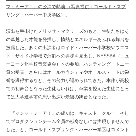
マ・ミーア！』の公演で熱演 （写真提供：コールド・スプ
リング・ハーバー中央学区）。
演出を手掛けたメリッサ・マクリーズのもと、生徒たちはそ
の卓越した才能を発揮し、情熱とエネルギーあふれる舞台を
披露した。多くの出演者はロイド・ハーバー小学校やウエス
ト・サイド小学校で演劇への興味を見出し、NYSSBA（ニュ
ーヨーク州学校音楽協会）への参加、ハンティング・トニー
賞の受賞、さらにはオールカウンティやオールステートの栄
誉を獲得するなど、その努力が認められてきた。本作が高校
での初舞台となった生徒もいれば、卒業を控えた生徒にとっ
ては大学進学前の思い出深い最後の舞台となった。
「『マンマ・ミーア！』の成功は、キャスト、クルー、そし
てプロダクションチーム全員の献身なしには実現しませんで
した」と、コールド・スプリング・ハーバー学区はコメント