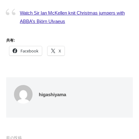
Watch Sir Ian McKellen knit Christmas jumpers with
ABBA’s Björn Ulvaeus
共有:
Facebook
X
higashiyama
投
前の投稿