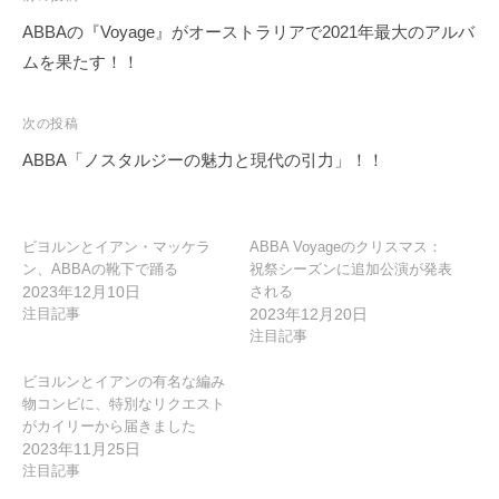
稿
ABBAの『Voyage』がオーストラリアで2021年最大のアルバ
ナ
ムを果たす！！
ビ
ゲ
次の投稿
ー
ABBA「ノスタルジーの魅力と現代の引力」！！
シ
ョ
ン
ビヨルンとイアン・マッケラ
ABBA Voyageのクリスマス：
ン、ABBAの靴下で踊る
祝祭シーズンに追加公演が発表
2023年12月10日
される
注目記事
2023年12月20日
注目記事
ビヨルンとイアンの有名な編み
物コンビに、特別なリクエスト
がカイリーから届きました
2023年11月25日
注目記事