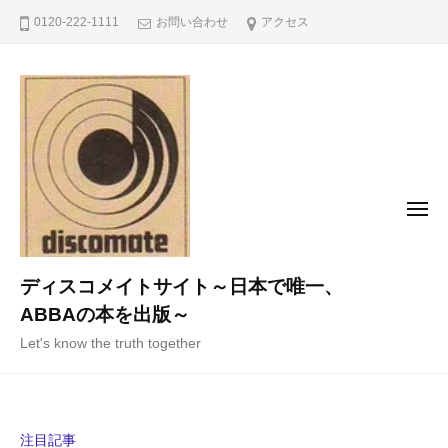
コ
0120-222-1111
お問い合わせ
アクセス
ン
テ
ン
ツ
へ
ス
キ
メ
ニ
ッ
ュ
ー
プ
ディスコメイトサイト～日本で唯一、
ABBAの本を出版～
Let's know the truth together
注目記事