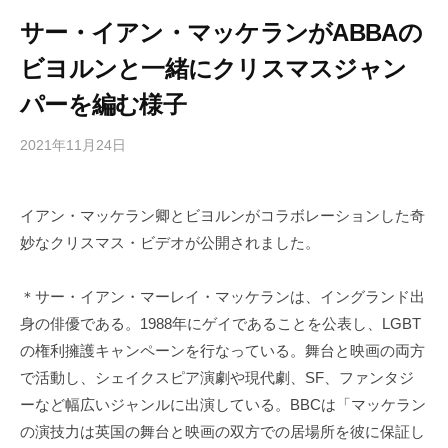
サー・イアン・マッケランがABBAの
ビヨルンと一緒にクリスマスジャン
パーを編む様子
2021年11月24日
b
/
y
0
h
件
イアン・マッケラン卿とビヨルンがコラボレーションした奇
i
の
妙なクリスマス・ビデオが公開されました。
g
コ
a
メ
s
ン
＊サー・イアン・マーレイ・マッケランは、イングランド出
h
ト
身の俳優である。1988年にゲイであることを公表し、LGBT
i
の権利擁護キャンペーンを行なっている。舞台と映画の両方
y
で活動し、シェイクスピア演劇や現代劇、SF、ファンタジ
a
ーなど幅広いジャンルに出演している。BBCは「マッケラン
m
の演技力は英国の舞台と映画の双方での居場所を彼に保証し
a