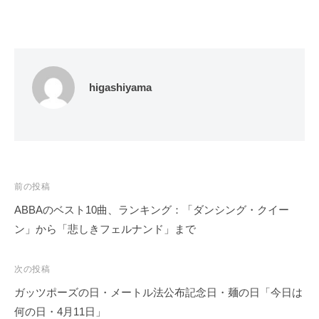
higashiyama
投
前の投稿
稿
ABBAのベスト10曲、ランキング：「ダンシング・クイー
ナ
ン」から「悲しきフェルナンド」まで
ビ
ゲ
次の投稿
ー
ガッツポーズの日・メートル法公布記念日・麺の日「今日は
シ
何の日・4月11日」