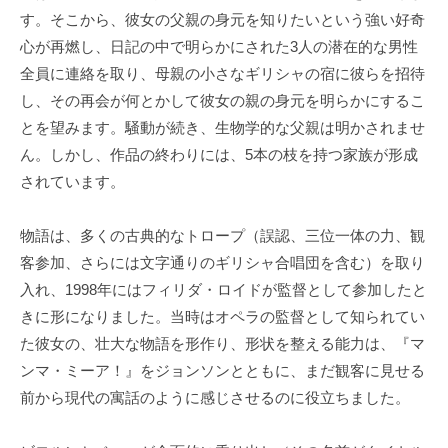
す。そこから、彼女の父親の身元を知りたいという強い好奇
心が再燃し、日記の中で明らかにされた3人の潜在的な男性
全員に連絡を取り、母親の小さなギリシャの宿に彼らを招待
し、その再会が何とかして彼女の親の身元を明らかにするこ
とを望みます。騒動が続き、生物学的な父親は明かされませ
ん。しかし、作品の終わりには、5本の枝を持つ家族が形成
されています。
物語は、多くの古典的なトロープ（誤認、三位一体の力、観
客参加、さらには文字通りのギリシャ合唱団を含む）を取り
入れ、1998年にはフィリダ・ロイドが監督として参加したと
きに形になりました。当時はオペラの監督として知られてい
た彼女の、壮大な物語を形作り、形状を整える能力は、『マ
ンマ・ミーア！』をジョンソンとともに、まだ観客に見せる
前から現代の寓話のように感じさせるのに役立ちました。