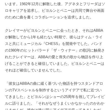
います。1982年12月に解散した後、アグネタとフリーダはソ
ロキャリアを追求し、ビヨルンとベニーは共同で舞台や画面
のために曲を書くコラボレーションを追求しました。
クレイマーがビヨルンとベニーに会ったとき、それはABBA
が解散してから1年も経たない時期で、彼らはティム・ライ
スと共にミュージカル『CHESS』を開発中でした。バンド
の1980年のヒットバラード「ザ・ウィナー」の歌詞に触発さ
れたクレイマーは、ABBAの愛と喪失の歌から物語を作り上
げることができると確信していました。ビヨルンとベニーは
それほど確信していませんでした。
「彼女はABBAの曲に緩く基づいた物語を持つスタンドアロ
ンのTVスペシャルを制作するというアイデアで私に近づい
てきました」とビヨルンはショーの25周年を祝してプレイビ
ルに語りました。「それがなぜうまくいかなかったのかわか
りませんが、彼女は後に同じアイデアで戻ってきましたが、