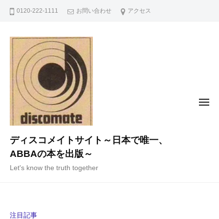
コ
0120-222-1111
お問い合わせ
アクセス
ン
テ
ン
ツ
へ
ス
キ
メ
ニ
ッ
ュ
ー
プ
ディスコメイトサイト～日本で唯一、
ABBAの本を出版～
Let's know the truth together
注目記事