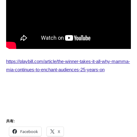
https://playbill.com/article/the-winner-takes-it-all-why-mamma-
mia-continues-to-enchant-audiences-25-years-on
共有:
Facebook
X