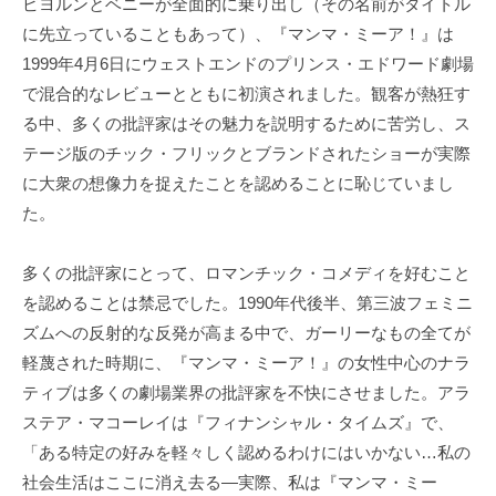
ビヨルンとベニーが全面的に乗り出し（その名前がタイトル
に先立っていることもあって）、『マンマ・ミーア！』は
1999年4月6日にウェストエンドのプリンス・エドワード劇場
で混合的なレビューとともに初演されました。観客が熱狂す
る中、多くの批評家はその魅力を説明するために苦労し、ス
テージ版のチック・フリックとブランドされたショーが実際
に大衆の想像力を捉えたことを認めることに恥じていまし
た。
多くの批評家にとって、ロマンチック・コメディを好むこと
を認めることは禁忌でした。1990年代後半、第三波フェミニ
ズムへの反射的な反発が高まる中で、ガーリーなもの全てが
軽蔑された時期に、『マンマ・ミーア！』の女性中心のナラ
ティブは多くの劇場業界の批評家を不快にさせました。アラ
ステア・マコーレイは『フィナンシャル・タイムズ』で、
「ある特定の好みを軽々しく認めるわけにはいかない…私の
社会生活はここに消え去る—実際、私は『マンマ・ミー