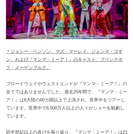
＊ジョシー・ベンソン、マズ・マーレイ、ジェンマ・ゴギ
ン、および『マンマ・ミーア！』のキャスト、ブリンクホ
フ・メーゲンブルク。
ブロードウェイやウェストエンドが『マンマ・ミーア！』の
全てではありませんでした。過去25年間で、『マンマ・ミー
ア！』は6大陸の60カ国以上で上演され、世界中をツアーし
ています。世界中で6,500万人以上の人々がショーを観劇し
ています。
四半世紀以上の喜びを振り返り、『マンマ・ミーア！』は21