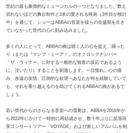
世紀の最も象徴的なミュージカルの一つとなりました。数え
切れないほどの舞台制作と2本の愛される映画（3作目が検討
中）を通じて、ショーはABBAの音楽を彼らの全盛期を生き
ていなかった世代の心に刻み込みました。
多くの人にとって、ABBAの曲は聴く人の心を捉え、踊った
り（または『マンマ・ミーア！』のオクロックナンバー
「ザ・ウィナー」に対する一般的な観客の反応であるよう
に、泣いたり）することを刺激します。一目惚れ、心の痛
み、永遠の友情、圧倒的な欲望—あなたが何を経験していて
も、それを乗り越えるのを助けてくれるABBAの曲があるで
しょう。
若い世代からのさらなる音楽への需要は、ABBAを2016年か
ら2022年にかけて一時的に再結成させ、数十年ぶりに拡張現
実コンサートツアー「VOYAGE」および新しいアルバムを制