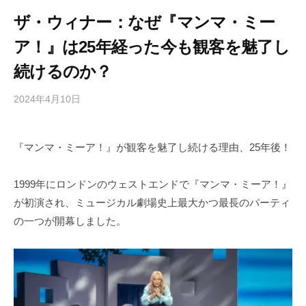
ザ・ウィナー：なぜ『マンマ・ミー
ア！』は25年経った今も観客を魅了し
続けるのか？
2024年4月10日
b
/
y
0
h
件
『マンマ・ミーア！』が観客を魅了し続ける理由、25年後！
i
の
g
コ
a
メ
1999年にロンドンのウェストエンドで『マンマ・ミーア！』
s
ン
が初演され、ミュージカル劇場史上最大かつ最長のパーティ
h
ト
の一つが開幕しました。
i
y
a
m
a