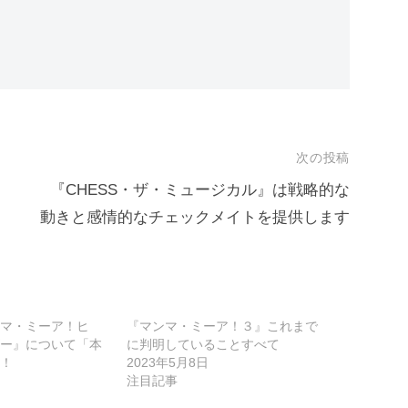
次の投稿
『CHESS・ザ・ミュージカル』は戦略的な
動きと感情的なチェックメイトを提供します
マ・ミーア！ヒ
『マンマ・ミーア！３』これまで
ー』について「本
に判明していることすべて
！
2023年5月8日
注目記事