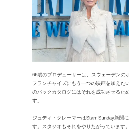
i
y
a
m
a
66歳のプロデューサーは、スウェーデンの
フランチャイズにもう一つの映画を加えた
のバックカタログにはそれを成功させるた
す。
ジュディ・クレーマーはStarr Sunda
す。スタジオもそれをやりたがっています