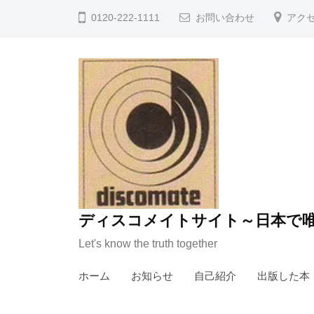
コ
0120-222-1111
お問い合わせ
アク
ン
テ
ン
ツ
へ
ス
キ
ッ
プ
ディスコメイトサイト～日本で唯
Let's know the truth together
ホーム
お知らせ
自己紹介
出版した本