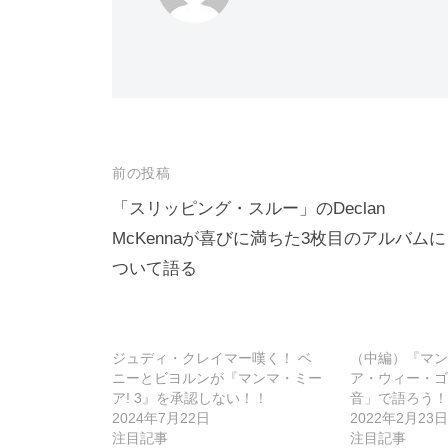
投
前の投稿
稿
「スリッピング・スルー」のDeclan
McKennaが喜びに満ちた3枚目のアルバムに
ナ
ついて語る
ビ
ゲ
ー
ジュディ・クレイマー嘆く！ ベ
（中編）『マン
シ
ニーとビヨルンが『マンマ・ミー
ア・ウィー・ゴ
ア! 3』を承認しない！！
音」で語ろう！
ョ
2024年7月22日
2022年2月23日
ン
注目記事
注目記事