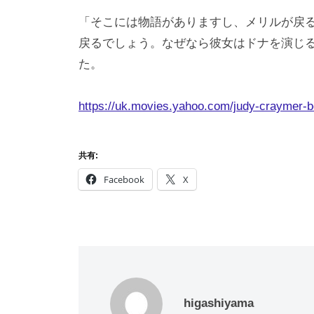
「そこには物語がありますし、メリルが戻
戻るでしょう。なぜなら彼女はドナを演じ
た。
https://uk.movies.yahoo.com/judy-craymer-
共有:
Facebook
X
higashiyama