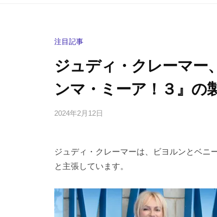
注目記事
ジュディ・クレーマー
ンマ・ミーア！３』の
2024年2月12日
b
/
y
0
h
件
ジュディ・クレーマーは、ビヨルンとベニー
i
の
g
コ
と主張しています。
a
メ
s
ン
h
ト