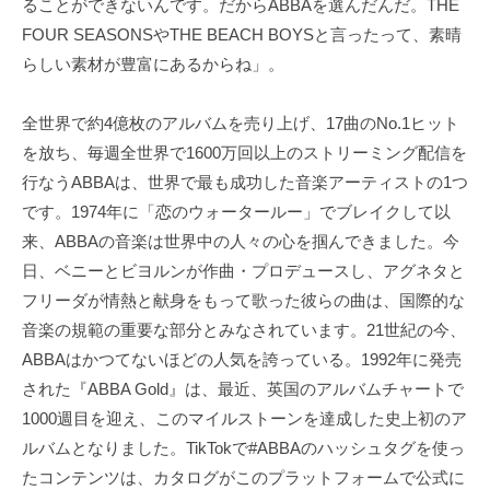
ることができないんです。だからABBAを選んだんだ。THE
FOUR SEASONSやTHE BEACH BOYSと言ったって、素晴
らしい素材が豊富にあるからね」。
全世界で約4億枚のアルバムを売り上げ、17曲のNo.1ヒット
を放ち、毎週全世界で1600万回以上のストリーミング配信を
行なうABBAは、世界で最も成功した音楽アーティストの1つ
です。1974年に「恋のウォータールー」でブレイクして以
来、ABBAの音楽は世界中の人々の心を掴んできました。今
日、ベニーとビヨルンが作曲・プロデュースし、アグネタと
フリーダが情熱と献身をもって歌った彼らの曲は、国際的な
音楽の規範の重要な部分とみなされています。21世紀の今、
ABBAはかつてないほどの人気を誇っている。1992年に発売
された『ABBA Gold』は、最近、英国のアルバムチャートで
1000週目を迎え、このマイルストーンを達成した史上初のア
ルバムとなりました。TikTokで#ABBAのハッシュタグを使っ
たコンテンツは、カタログがこのプラットフォームで公式に