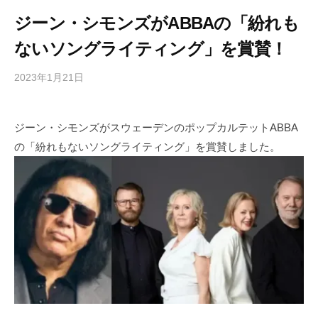
ジーン・シモンズがABBAの「紛れも
ないソングライティング」を賞賛！
2023年1月21日
b
/
y
0
h
件
ジーン・シモンズがスウェーデンのポップカルテットABBA
i
の
の「紛れもないソングライティング」を賞賛しました。
g
コ
a
メ
s
ン
h
ト
i
y
a
m
a