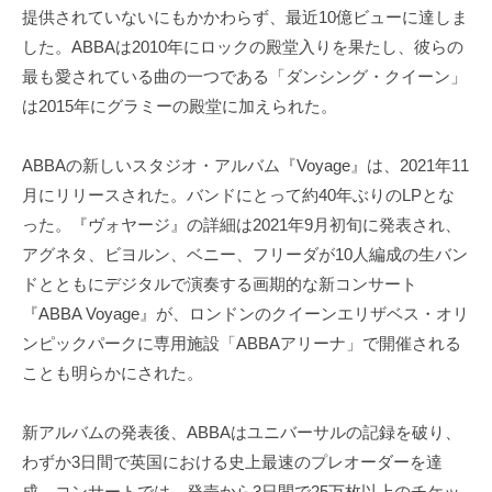
提供されていないにもかかわらず、最近10億ビューに達しま
した。ABBAは2010年にロックの殿堂入りを果たし、彼らの
最も愛されている曲の一つである「ダンシング・クイーン」
は2015年にグラミーの殿堂に加えられた。
ABBAの新しいスタジオ・アルバム『Voyage』は、2021年11
月にリリースされた。バンドにとって約40年ぶりのLPとな
った。『ヴォヤージ』の詳細は2021年9月初旬に発表され、
アグネタ、ビヨルン、ベニー、フリーダが10人編成の生バン
ドとともにデジタルで演奏する画期的な新コンサート
『ABBA Voyage』が、ロンドンのクイーンエリザベス・オリ
ンピックパークに専用施設「ABBAアリーナ」で開催される
ことも明らかにされた。
新アルバムの発表後、ABBAはユニバーサルの記録を破り、
わずか3日間で英国における史上最速のプレオーダーを達
成。コンサートでは、発売から3日間で25万枚以上のチケッ