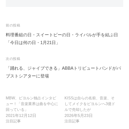
投
前の投稿
稿
料理番組の日・スイートピーの日・ライバルが手を結ぶ日
ナ
「今日は何の日・1月21日」
ビ
ゲ
次の投稿
ー
「踊れる、ジャイブできる」ABBAトリビュートバンドがパ
シ
ブストシアターに登場
ョ
ン
MBW、ビヨルン独占インタビ
KISSは自らの名前、音楽、そ
ュー！「音楽業界は曲を中心に
してメイクをビヨルンへ3億ド
回っている」
ルで売却したが
2021年12月12日
2026年5月23日
注目記事
注目記事