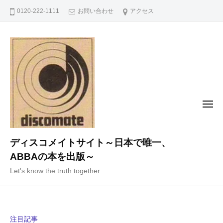
コ
0120-222-1111
お問い合わせ
アクセス
ン
テ
ン
ツ
へ
ス
キ
メ
ニ
ッ
ュ
ー
プ
ディスコメイトサイト～日本で唯一、
ABBAの本を出版～
Let's know the truth together
注目記事