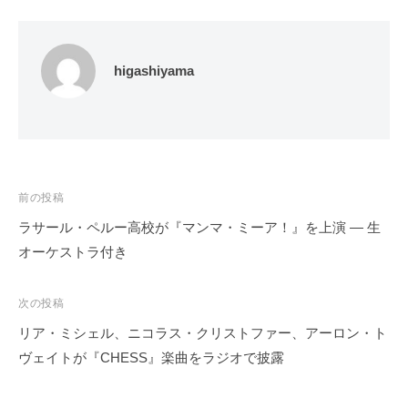
higashiyama
投
前の投稿
稿
ラサール・ペルー高校が『マンマ・ミーア！』を上演 ― 生
ナ
オーケストラ付き
ビ
ゲ
次の投稿
ー
リア・ミシェル、ニコラス・クリストファー、アーロン・ト
シ
ヴェイトが『CHESS』楽曲をラジオで披露
ョ
ン