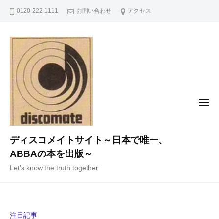
コ
0120-222-1111
お問い合わせ
アクセス
ン
テ
ン
ツ
へ
ス
キ
メ
ニ
ッ
ュ
ー
プ
ディスコメイトサイト～日本で唯一、
ABBAの本を出版～
Let's know the truth together
注目記事