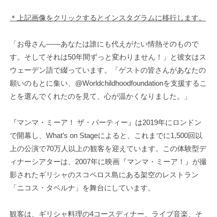
＊上記画像をクリックするとインスタグラムに移行します。
「お母さん――あなたは誰にも代えがたい情熱そのもので
す。そしてそれは50年間ずっと変わりません！」と彼女はス
ウェーデン語で綴っています。「ゲストの皆さんがあなたの
願いのもとに集い、@Worldchildhoodfoundationを支援するこ
とを選んでくれたのを見て、心が温かくなりました。」
『マンマ・ミーア！ ザ・パーティー』は2019年にロンドン
で開幕し、What’s on Stageによると、これまでに1,500回以
上の公演で70万人以上の観客を迎えています。この体験型デ
ィナーシアターは、2007年に映画『マンマ・ミーア！』が撮
影されたギリシャのスコペロス島にある架空のレストラン
「ニコス・タベルナ」を舞台にしています。
観客は、ギリシャ料理の4コースディナー、ライブ音楽、そ