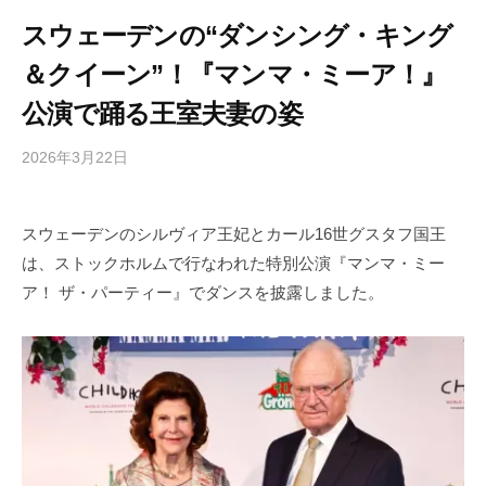
スウェーデンの“ダンシング・キング
＆クイーン”！『マンマ・ミーア！』
公演で踊る王室夫妻の姿
2026年3月22日
b
/
y
0
h
件
スウェーデンのシルヴィア王妃とカール16世グスタフ国王
i
の
は、ストックホルムで行なわれた特別公演『マンマ・ミー
g
コ
a
メ
ア！ ザ・パーティー』でダンスを披露しました。
s
ン
h
ト
i
y
a
m
a