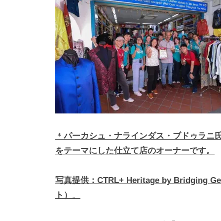
i
y
a
m
a
＊
パーカシュ・ナラインダス・ブドゥラニ氏
をテーマにした仕立て店のオーナーです。
写真提供：CTRL+ Heritage by Bridgi
ト）
。