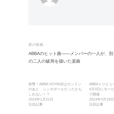
投
前の投稿
稿
ABBAのヒット曲――メンバーの一人が、別
の二人の破局を描いた楽曲
ナ
ビ
ゲ
衝撃！ABBA VOYAGEはロンドン
ABBAトリビュ
ー
のあと、シンガポールだったかも
4月3日にモー
しれない！？
で開催
シ
2024年1月21日
2024年3月18日
ョ
注目記事
注目記事
ン