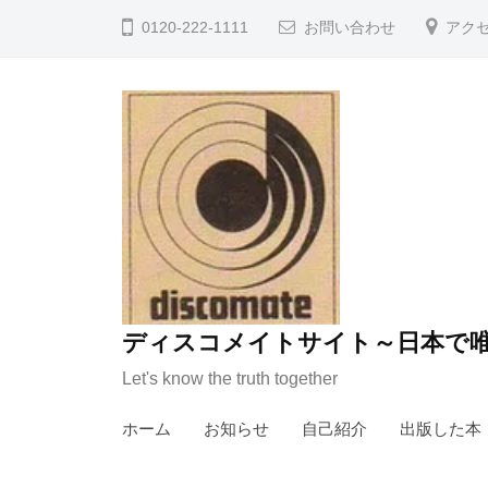
コ
0120-222-1111
お問い合わせ
アク
ン
テ
ン
ツ
へ
ス
キ
ッ
プ
ディスコメイトサイト～日本で唯
Let's know the truth together
ホーム
お知らせ
自己紹介
出版した本