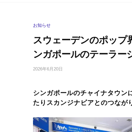
お知らせ
スウェーデンのポップ界
ンガポールのテーラー
2026年6月20日
b
/
y
0
h
件
シンガポールのチャイナタウン
i
の
g
コ
たりスカンジナビアとのつなが
a
メ
s
ン
h
ト