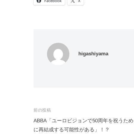
Facebook
X
higashiyama
投
前の投稿
稿
ABBA「ユーロビジョンで50周年を祝うため
に再結成する可能性がある」！？
ナ