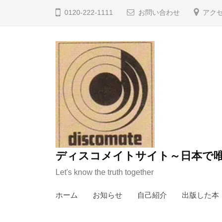
コ
0120-222-1111
お問い合わせ
アク
ン
テ
ン
ツ
へ
ス
キ
ッ
プ
ディスコメイトサイト～日本で唯
Let's know the truth together
ホーム
お知らせ
自己紹介
出版した本