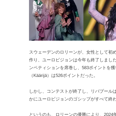
i
y
a
m
a
スウェーデンのロリーンが、女性として初
作り、ユーロビジョンは今年も終了しました。
ンペティションを席巻し、583ポイントを
（Käärijä）は526ポイントだった。
しかし、コンテストが終了し、リバプール
かにユーロビジョンのゴシップがすべて終
というのも、ロリーンの優勝により、202