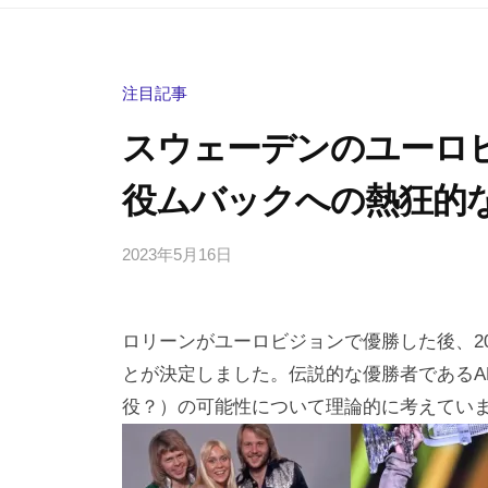
注目記事
スウェーデンのユーロビ
役ムバックへの熱狂的
2023年5月16日
b
/
y
0
h
件
ロリーンがユーロビジョンで優勝した後、2
i
の
g
コ
とが決定しました。伝説的な優勝者であるA
a
メ
役？）の可能性について理論的に考えてい
s
ン
h
ト