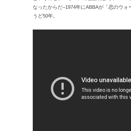
なったからだ–1974年にABBAが「恋の
うど50年。