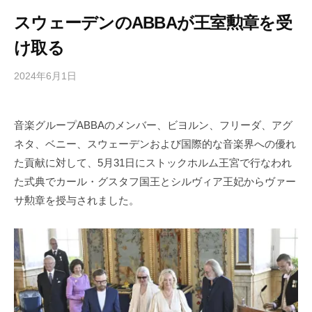
スウェーデンのABBAが王室勲章を受
け取る
2024年6月1日
b
/
y
0
h
件
音楽グループABBAのメンバー、ビヨルン、フリーダ、アグ
i
の
ネタ、ベニー、スウェーデンおよび国際的な音楽界への優れ
g
コ
a
メ
た貢献に対して、5月31日にストックホルム王宮で行なわれ
s
ン
た式典でカール・グスタフ国王とシルヴィア王妃からヴァー
h
ト
サ勲章を授与されました。
i
y
a
m
a