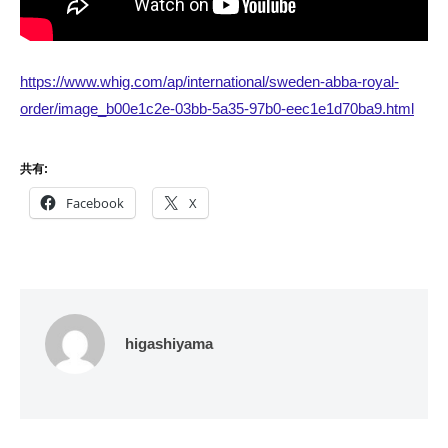
https://www.whig.com/ap/international/sweden-abba-royal-
order/image_b00e1c2e-03bb-5a35-97b0-eec1e1d70ba9.html
共有:
Facebook
X
higashiyama