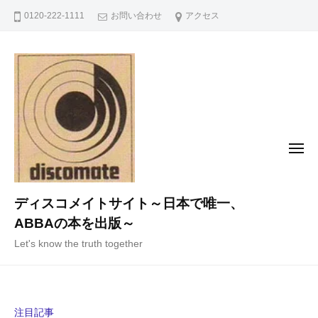
コ
0120-222-1111
お問い合わせ
アクセス
ン
テ
ン
ツ
へ
ス
キ
メ
ニ
ッ
ュ
ー
プ
ディスコメイトサイト～日本で唯一、
ABBAの本を出版～
Let's know the truth together
注目記事