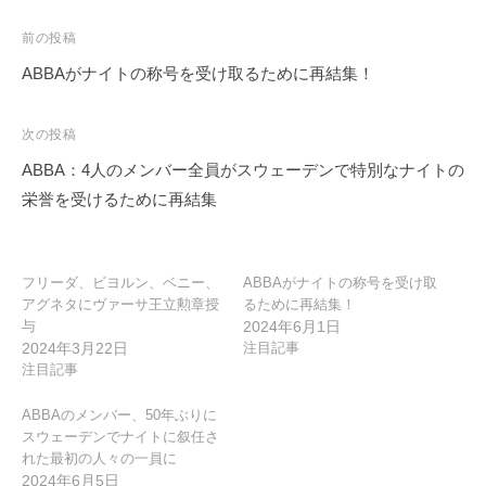
投
前の投稿
稿
ABBAがナイトの称号を受け取るために再結集！
ナ
ビ
次の投稿
ゲ
ABBA：4人のメンバー全員がスウェーデンで特別なナイトの
ー
栄誉を受けるために再結集
シ
ョ
ン
フリーダ、ビヨルン、ベニー、
ABBAがナイトの称号を受け取
アグネタにヴァーサ王立勲章授
るために再結集！
与
2024年6月1日
2024年3月22日
注目記事
注目記事
ABBAのメンバー、50年ぶりに
スウェーデンでナイトに叙任さ
れた最初の人々の一員に
2024年6月5日