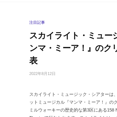
注目記事
スカイライト・ミュー
ンマ・ミーア！』のク
表
2022年8月12日
b
/
y
0
h
件
スカイライト・ミュージック・シアターは、20
i
の
g
コ
ットミュージカル『マンマ・ミーア！』の
a
メ
ミルウォーキーの歴史的な第3区にある158 N. Broad
s
ン