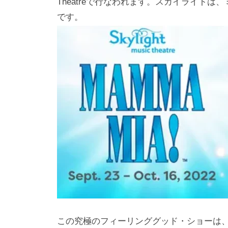
Theatreで行なわれます。スカイライト
h
ト
です。
i
y
a
m
a
この究極のフィーリンググッド・ショーは