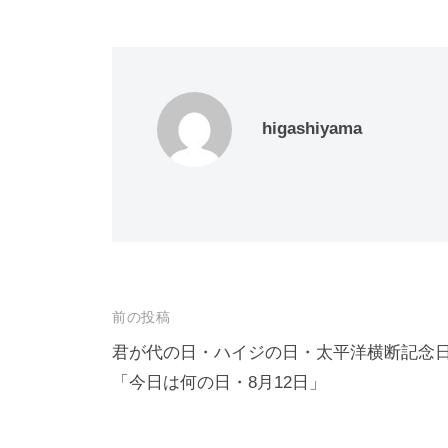
higashiyama
投
前の投稿
稿
君が代の日・ハイジの日・太平洋横断記念
「今日は何の日・8月12日」
ナ
ビ