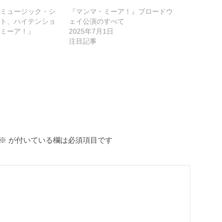
ミュージック・シ
『マンマ・ミーア！』ブロードウ
ト、ハイテンショ
ェイ公演のすべて
ミーア！』
2025年7月1日
注目記事
※
が付いている欄は必須項目です