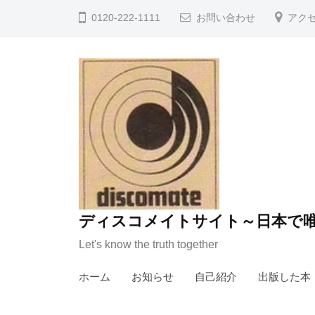
コ
0120-222-1111
お問い合わせ
アク
ン
テ
ン
ツ
へ
ス
キ
ッ
プ
ディスコメイトサイト～日本で唯
Let's know the truth together
ホーム
お知らせ
自己紹介
出版した本