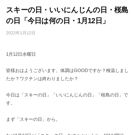
スキーの日・いいにんじんの日・桜島
の日「今日は何の日・1月12日」
2022年1月12日
b
/
y
0
h
件
1月12日水曜日
i
の
g
コ
a
メ
皆様おはようございます。体調はGOODですか？検温しまし
s
ン
たか？ワクチンは終わりましたか？
h
ト
i
今日は「スキーの日」「いいにんじんの日」「桜島の日」で
y
す。
a
m
まず「スキーの日」から。
a