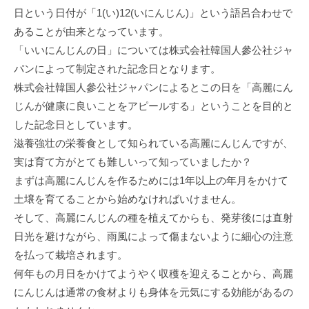
日という日付が「1(い)12(いにんじん)」という語呂合わせで
あることが由来となっています。
「いいにんじんの日」については株式会社韓国人參公社ジャ
パンによって制定された記念日となります。
株式会社韓国人參公社ジャパンによるとこの日を「高麗にん
じんが健康に良いことをアピールする」ということを目的と
した記念日としています。
滋養強壮の栄養食として知られている高麗にんじんですが、
実は育て方がとても難しいって知っていましたか？
まずは高麗にんじんを作るためには1年以上の年月をかけて
土壌を育てることから始めなければいけません。
そして、高麗にんじんの種を植えてからも、発芽後には直射
日光を避けながら、雨風によって傷まないように細心の注意
を払って栽培されます。
何年もの月日をかけてようやく収穫を迎えることから、高麗
にんじんは通常の食材よりも身体を元気にする効能があるの