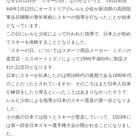
なぜ1月12日が「スキーの日」なのかというと、1911(明治
44)年1月12日にオーストリアのレルヒ少佐が新潟県の高田陸
軍歩兵聯隊の青年将校にスキーの指導を行なったことが由来
となっています。
この日にレルヒ少佐によって行われた指導で、日本人が初め
てスキーを体験することとなりました。
「スキーの日」についてはスポーツ用品メーカー・ミズノの
直営店・エスポートミズノによって1994(平成6)年に制定さ
れた記念日となります。
日本にスキーが伝来したのは明治時代の後期である1890年代
のことだったとされていますが、そのころはまだ日本人自体
が練習をしたり滑るといったことはあまりなかったそうで、
レルヒ少佐による指導が日本のスキー普及の第一歩となりま
した。
その後の日本では段々とスキーが普及していって、1923年に
は第一回全日本スキー選手権大会が開かれることになりまし
た。