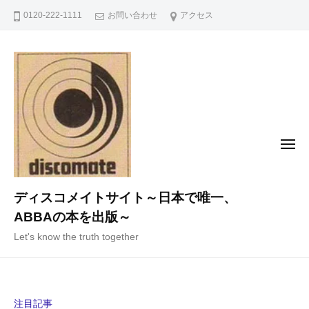
コ
0120-222-1111
お問い合わせ
アクセス
ン
テ
ン
ツ
へ
ス
キ
メ
ニ
ッ
ュ
ー
プ
ディスコメイトサイト～日本で唯一、
ABBAの本を出版～
Let's know the truth together
注目記事