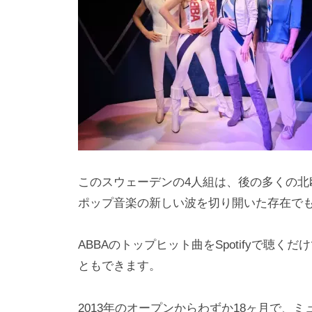
i
y
a
m
a
このスウェーデンの4人組は、後の多くの
ポップ音楽の新しい波を切り開いた存在で
ABBAのトップヒット曲をSpotifyで聴
ともできます。
2013年のオープンからわずか18ヶ月で、