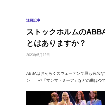
注目記事
ストックホルムのABB
とはありますか？
2023年5月19日
b
/
y
0
h
件
ABBAはおそらくスウェーデンで最も有名
i
の
g
コ
ン」」や「マンマ・ミーア」などの曲は今
a
メ
s
ン
h
ト