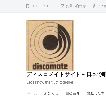
コ
0120-222-1111
お問い合わせ
アク
ン
テ
ン
ツ
へ
ス
キ
ッ
プ
ディスコメイトサイト～日本で唯
Let's know the truth together
ホーム
お知らせ
自己紹介
出版した本