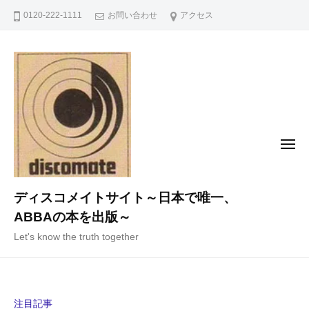
コ
0120-222-1111
お問い合わせ
アクセス
ン
テ
ン
ツ
へ
ス
キ
メ
ニ
ッ
ュ
ー
プ
ディスコメイトサイト～日本で唯一、
ABBAの本を出版～
Let's know the truth together
注目記事