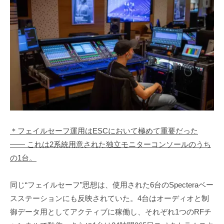
＊フェイルセーフ運用はESCにおいて極めて重要だった
―― これは2系統用意された独立モニターコンソールのうち
の1台。
同じ“フェイルセーフ”思想は、使用された6台のSpecteraベー
スステーションにも反映されていた。4台はオーディオと制
御データ用としてアクティブに稼働し、それぞれ1つのRFチ