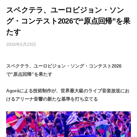
スペクテラ、ユーロビジョン・ソン
グ・コンテスト2026で“原点回帰”を果
たす
2026年5月23日
b
/
y
0
h
件
スペクテラ、ユーロビジョン・ソング・コンテスト2026
i
の
で“原点回帰”を果たす
g
コ
a
メ
s
ン
Agoràによる技術制作が、世界最大級のライブ音楽放送にお
h
ト
けるアリーナ音響の新たな基準を打ち立てる
i
y
a
m
a