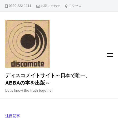
コ
0120-222-1111
お問い合わせ
アクセス
ン
テ
ン
ツ
へ
ス
キ
メ
ニ
ッ
ュ
ー
プ
ディスコメイトサイト～日本で唯一、
ABBAの本を出版～
Let's know the truth together
注目記事