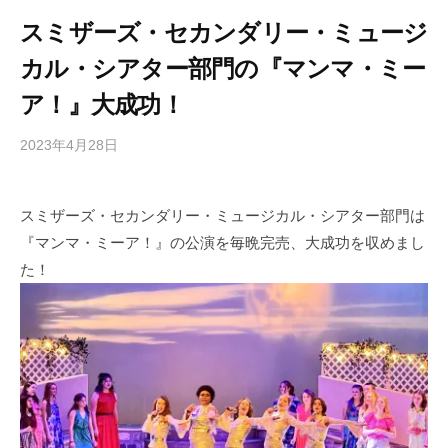
スミザーズ・セカンダリー・ミュージ
カル・シアター部門の『マンマ・ミー
ア！』大成功！
2023年4月28日
b
/
y
0
h
件
スミザーズ・セカンダリー・ミュージカル・シアター部門は
i
の
『マンマ・ミーア！』の公演を毎晩完売、大成功を収めまし
g
コ
a
メ
た！
s
ン
h
ト
i
y
a
m
a