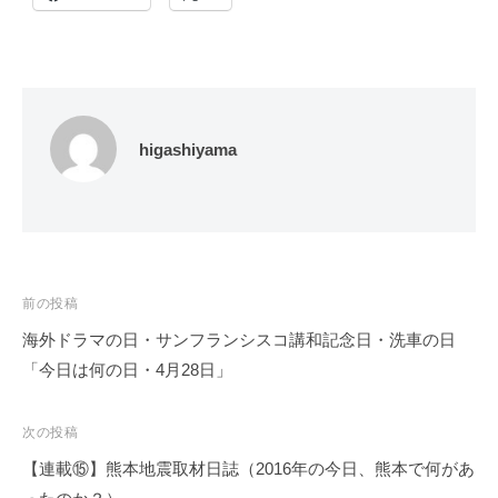
higashiyama
投
前の投稿
稿
海外ドラマの日・サンフランシスコ講和記念日・洗車の日
ナ
「今日は何の日・4月28日」
ビ
ゲ
次の投稿
ー
【連載⑮】熊本地震取材日誌（2016年の今日、熊本で何があ
シ