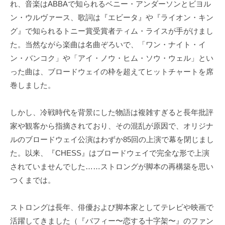
れ、音楽はABBAで知られるベニー・アンダーソンとビヨル
ン・ウルヴァース、歌詞は『エビータ』や『ライオン・キン
グ』で知られるトニー賞受賞者ティム・ライスが手がけまし
た。当然ながら楽曲は名曲ぞろいで、「ワン・ナイト・イ
ン・バンコク」や「アイ・ノウ・ヒム・ソウ・ウェル」とい
った曲は、ブロードウェイの枠を超えてヒットチャートを席
巻しました。
しかし、冷戦時代を背景にした物語は複雑すぎると長年批評
家や観客から指摘されており、その混乱が原因で、オリジナ
ルのブロードウェイ公演はわずか85回の上演で幕を閉じまし
た。以来、『CHESS』はブロードウェイで完全な形で上演
されていませんでした……ストロングが脚本の再構築を思い
つくまでは。
ストロングは長年、俳優および脚本家としてテレビや映画で
活躍してきました（『バフィー〜恋する十字架〜』のファン