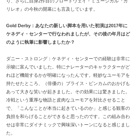
り、さらに自身2作目のブロードウェイ・ミュージカル『ガ
リレオ』の今秋の開幕にも言及しています。
Gold Derby：あなたの新しい脚本を用いた初演は2017年に
ケネディ・センターで行なわれましたが、その後の年月はど
のように執筆に影響しましたか？
ダニー・ストロング：ケネディ・センターでの経験は非常に
示唆に富んでいました。特にナレーターのキャラクターがど
れほど機能するかが明確になったんです。軽妙なユーモアを
持たせたところ、（俳優の）ブライス・ピンカムのおかげも
あって大きな笑いが起きました。その効果には驚きました。
冷戦という重厚な物語と皮肉なユーモアを対比させること
で、「こんなことが本当に起きているのか」と感じる観客の
負担を和らげることができると思ったのです。この組み合わ
せは非常にダイナミックで興味深いトーンになると感じまし
た。