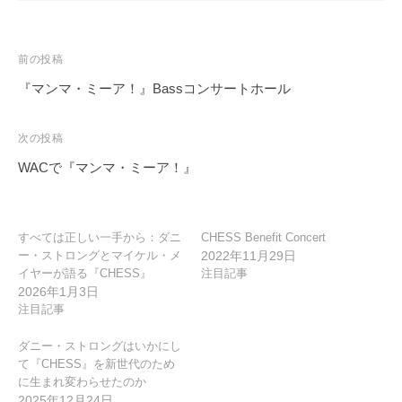
投
前の投稿
稿
『マンマ・ミーア！』Bassコンサートホール
ナ
ビ
次の投稿
ゲ
WACで『マンマ・ミーア！』
ー
シ
ョ
すべては正しい一手から：ダニ
CHESS Benefit Concert
ー・ストロングとマイケル・メ
2022年11月29日
ン
イヤーが語る『CHESS』
注目記事
2026年1月3日
注目記事
ダニー・ストロングはいかにし
て『CHESS』を新世代のため
に生まれ変わらせたのか
2025年12月24日