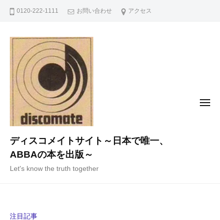
コ
0120-222-1111
お問い合わせ
アクセス
ン
テ
ン
ツ
へ
ス
キ
メ
ニ
ッ
ュ
ー
プ
ディスコメイトサイト～日本で唯一、
ABBAの本を出版～
Let's know the truth together
注目記事