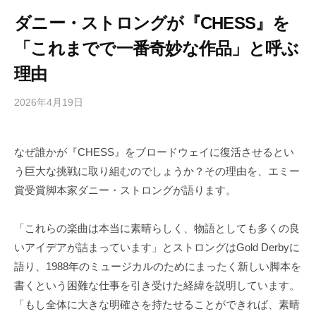
ダニー・ストロングが『CHESS』を
「これまでで一番奇妙な作品」と呼ぶ
理由
2026年4月19日
b
/
y
0
h
件
なぜ誰かが『CHESS』をブロードウェイに復活させるとい
i
の
う巨大な挑戦に取り組むのでしょうか？その理由を、エミー
g
コ
a
メ
賞受賞脚本家ダニー・ストロングが語ります。
s
ン
h
ト
「これらの楽曲は本当に素晴らしく、物語としても多くの良
i
いアイデアが詰まっています」とストロングはGold Derbyに
y
語り、1988年のミュージカルのためにまったく新しい脚本を
a
書くという困難な仕事を引き受けた経緯を説明しています。
m
「もし全体に大きな明確さを持たせることができれば、素晴
a