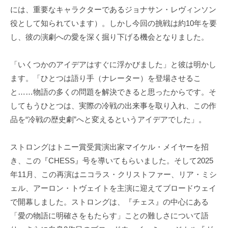
には、重要なキャラクターであるジョナサン・レヴィンソン
役として知られています）。しかし今回の挑戦は約10年を要
し、彼の演劇への愛を深く掘り下げる機会となりました。
「いくつかのアイデアはすぐに浮かびました」と彼は明かし
ます。「ひとつは語り手（ナレーター）を登場させるこ
と……物語の多くの問題を解決できると思ったからです。そ
してもうひとつは、実際の冷戦の出来事を取り入れ、この作
品を“冷戦の歴史劇”へと変えるというアイデアでした」。
ストロングはトニー賞受賞演出家マイケル・メイヤーを招
き、この『CHESS』号を導いてもらいました。そして2025
年11月、この再演はニコラス・クリストファー、リア・ミシ
ェル、アーロン・トヴェイトを主演に迎えてブロードウェイ
で開幕しました。ストロングは、『チェス』の中心にある
「愛の物語に明確さをもたらす」ことの難しさについて語