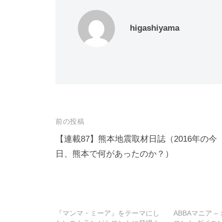
higashiyama
投
前の投稿
稿
【連載87】熊本地震取材日誌（2016年の今
日、熊本で何があったのか？）
ナ
ビ
ゲ
ー
『マンマ・ミーア』をテーマにし
ABBAマニア 
シ