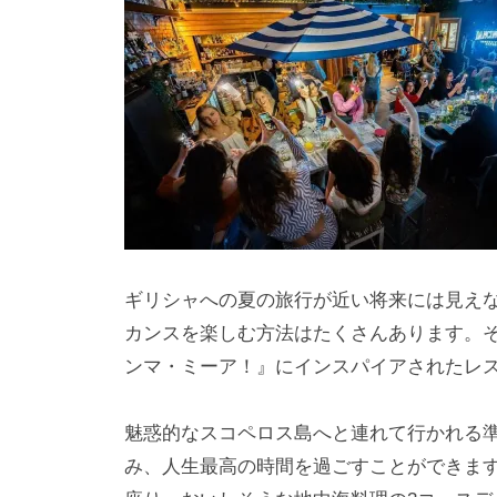
h
ト
i
y
a
m
a
ギリシャへの夏の旅行が近い将来には見え
カンスを楽しむ方法はたくさんあります。
ンマ・ミーア！』にインスパイアされたレ
魅惑的なスコペロス島へと連れて行かれる
み、人生最高の時間を過ごすことができま