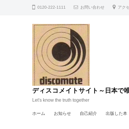
コ
0120-222-1111
お問い合わせ
アク
ン
テ
ン
ツ
へ
ス
キ
ッ
プ
ディスコメイトサイト～日本で唯
Let's know the truth together
ホーム
お知らせ
自己紹介
出版した本