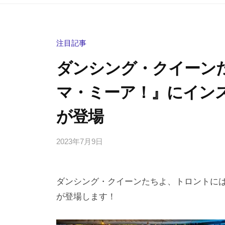
注目記事
ダンシング・クイーン
マ・ミーア！』にイン
が登場
2023年7月9日
b
/
y
0
h
件
ダンシング・クイーンたちよ、トロントに
i
の
g
コ
が登場します！
a
メ
s
ン