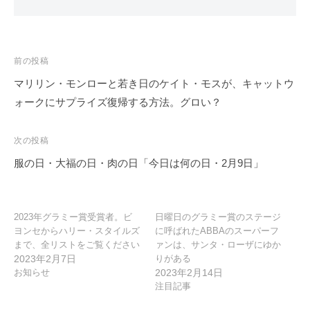
投
前の投稿
稿
マリリン・モンローと若き日のケイト・モスが、キャットウ
ナ
ォークにサプライズ復帰する方法。グロい？
ビ
ゲ
次の投稿
ー
服の日・大福の日・肉の日「今日は何の日・2月9日」
シ
ョ
ン
2023年グラミー賞受賞者。ビ
日曜日のグラミー賞のステージ
ヨンセからハリー・スタイルズ
に呼ばれたABBAのスーパーフ
まで、全リストをご覧ください
ァンは、サンタ・ローザにゆか
2023年2月7日
りがある
お知らせ
2023年2月14日
注目記事