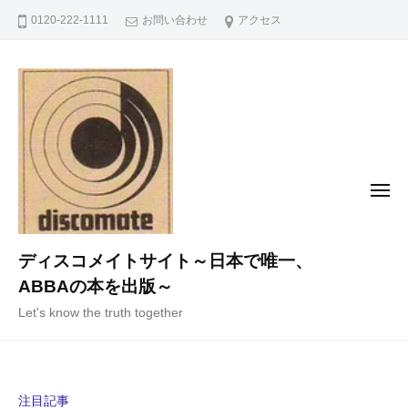
コ
0120-222-1111
お問い合わせ
アクセス
ン
テ
ン
ツ
へ
ス
キ
メ
ニ
ッ
ュ
ー
プ
ディスコメイトサイト～日本で唯一、
ABBAの本を出版～
Let's know the truth together
注目記事