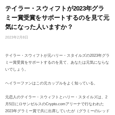
テイラー・スウィフトが2023年グラ
ミー賞受賞をサポートするのを見て元
気になった人いますか？
2023年2月8日
b
/
y
0
h
件
テイラー・スウィフトが元ハリー・スタイルズの2023年グラ
i
の
ミー賞受賞をサポートするのを見て、あなたは元気にならな
g
コ
a
メ
いでしょう。
s
ン
h
ト
ヘイラーファンはこの元カップルをよく知っている。
i
y
元恋人のテイラー・スウィフトとハリー・スタイルズは、2
a
月5日にロサンゼルスのCrypto.comアリーナで行なわれた
m
2023年グラミー賞で共に出席していたが（グラミーのレッド
a