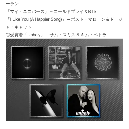
ーラン
「マイ・ユニバース」 – コールドプレイ＆BTS
「I Like You (A Happier Song)」 – ポスト・マローン＆ドージ
ャ・キャット
◎受賞者「Unholy」 – サム・スミス & キム・ペトラ