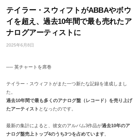
テイラー・スウィフトがABBAやボウ
イを超え、過去10年間で最も売れたア
ナログアーティストに
2025年6月8日
b
/
y
0
h
件
── 英チャートを席巻
i
の
g
コ
a
メ
テイラー・スウィフトがまた一つ新たな記録を達成しまし
s
ン
た。
h
ト
過去10年間で最も多くのアナログ盤（レコード）を売り上げ
i
たアーティスト
となったのです。
y
a
最新の集計によると、彼女のアルバム3作品が
過去10年のア
m
ナログ盤売上トップ4のうち3つを占めています
。
a