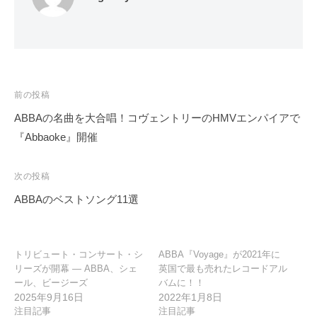
投
前の投稿
稿
ABBAの名曲を大合唱！コヴェントリーのHMVエンパイアで
ナ
『Abbaoke』開催
ビ
ゲ
次の投稿
ー
ABBAのベストソング11選
シ
ョ
ン
トリビュート・コンサート・シ
ABBA『Voyage』が2021年に
リーズが開幕 ― ABBA、シェ
英国で最も売れたレコードアル
ール、ビージーズ
バムに！！
2025年9月16日
2022年1月8日
注目記事
注目記事