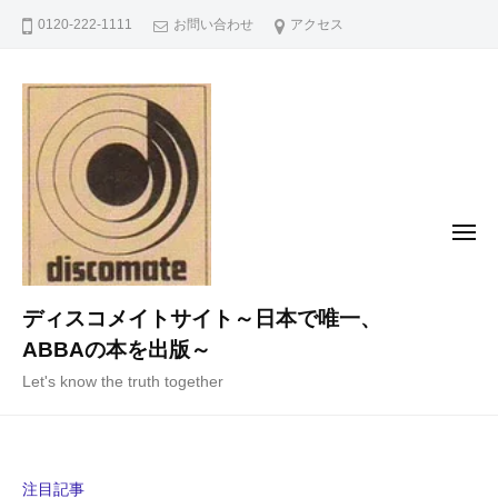
コ
0120-222-1111
お問い合わせ
アクセス
ン
テ
ン
ツ
へ
ス
キ
メ
ニ
ッ
ュ
ー
プ
ディスコメイトサイト～日本で唯一、
ABBAの本を出版～
Let's know the truth together
注目記事