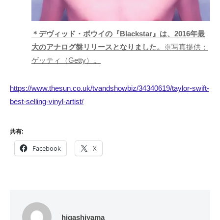
＊デヴィッド・ボウイの『Blackstar』は、2016年最
大のアナログ盤リリースとなりました。
※写真提供：
ゲッティ（Getty）。
https://www.thesun.co.uk/tvandshowbiz/34340619/taylor-swift-
best-selling-vinyl-artist/
共有:
Facebook
X
higashiyama