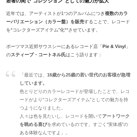
若者の間で“コレクション”としての魅力が拡大
近年では、アーティストが1つのアルバムにつき
複数のカラ
ーバリエーション（カラー盤）を販売
することで、レコード
を*コレクターズアイテム”化**させています。
ポーツマス近郊サウスシーにあるレコード店「
Pie & Vinyl
」
の
スティーブ・コートネル氏
はこう語ります：
「最近では、
16歳から25歳の若い世代のお客様が急増
しています。
色とりどりのカラーレコードが登場したことで、レコ
ードがより“コレクターズアイテム”としての魅力を持
つようになりました。
人々は色を見たいし、レコードを開いて
アートワーク
を眺める喜び
を求めているのです。すごく“実体感”の
ある体験なんですよ」。