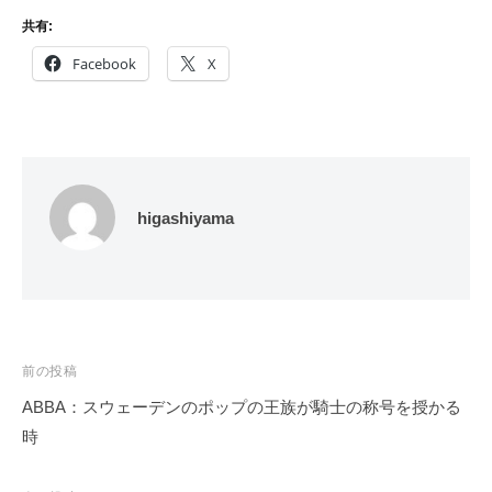
共有:
Facebook
X
higashiyama
投
前の投稿
稿
ABBA：スウェーデンのポップの王族が騎士の称号を授かる
ナ
時
ビ