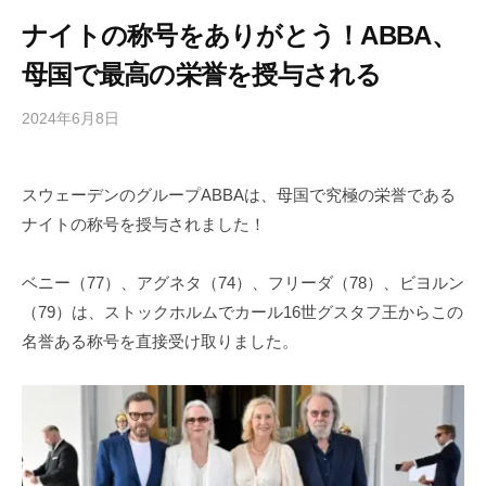
ナイトの称号をありがとう！ABBA、
母国で最高の栄誉を授与される
2024年6月8日
b
/
y
0
h
件
スウェーデンのグループABBAは、母国で究極の栄誉である
i
の
ナイトの称号を授与されました！
g
コ
a
メ
s
ン
ベニー（77）、アグネタ（74）、フリーダ（78）、ビヨルン
h
ト
（79）は、ストックホルムでカール16世グスタフ王からこの
i
名誉ある称号を直接受け取りました。
y
a
m
a