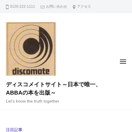
コ
0120-222-1111
お問い合わせ
アクセス
ン
テ
ン
ツ
へ
ス
キ
メ
ニ
ッ
ュ
ー
プ
ディスコメイトサイト～日本で唯一、
ABBAの本を出版～
Let's know the truth together
注目記事