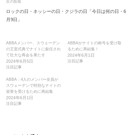
ゲ
次の投稿
ー
ロックの日・ネッシーの日・クジラの日「今日は何の日・6
シ
月9日」
ョ
ン
ABBAメンバー、スウェーデン
ABBAがナイトの称号を受け取
の王室式典でナイトに叙任され
るために再結集！
て壮大な再会を果たす
2024年6月1日
2024年6月5日
注目記事
注目記事
ABBA：4人のメンバー全員が
スウェーデンで特別なナイトの
栄誉を受けるために再結集
2024年6月1日
注目記事