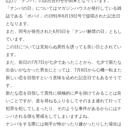
(ぱ)で「ナンパ」の語呂合わせが由来となっています。
「ナンパの日」についてはマガジンハウスが発行している雑
誌である「ポパイ」の1991年6月19日号で提唱された記念日
となります。
また、同号が発売された6月5日を「ナンパ解禁の日」ともし
ています。
この日については見知らぬ異性を誘っても良い日とされてい
ます。
また、前日の7月7日が七夕であったことから、七夕で新たな
出会いがなかった男女にとっては、7月8日から心機一転また
新しい恋を目指すという意味を込めた記念日でもあるそうで
す。
新たな恋を目指して異性に積極的に声を掛けてみることは良
いことですが、道を尋ねるふりをしてそのまま連れて行って
犯罪を犯してしまったり、そのような事件があるからにはナ
ンパされる側も警戒をしてしまいますよね。
ナンパをする際には相手が怖がったり嫌がったりした場合は