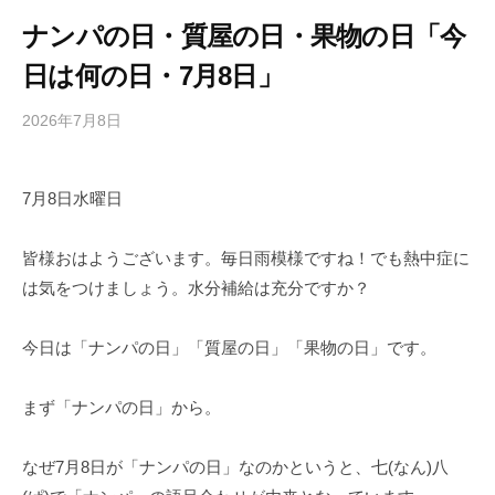
ナンパの日・質屋の日・果物の日「今
日は何の日・7月8日」
2026年7月8日
b
/
y
0
h
件
7月8日水曜日
i
の
g
コ
a
メ
皆様おはようございます。毎日雨模様ですね！でも熱中症に
s
ン
は気をつけましょう。水分補給は充分ですか？
h
ト
i
今日は「ナンパの日」「質屋の日」「果物の日」です。
y
a
まず「ナンパの日」から。
m
a
なぜ7月8日が「ナンパの日」なのかというと、七(なん)八