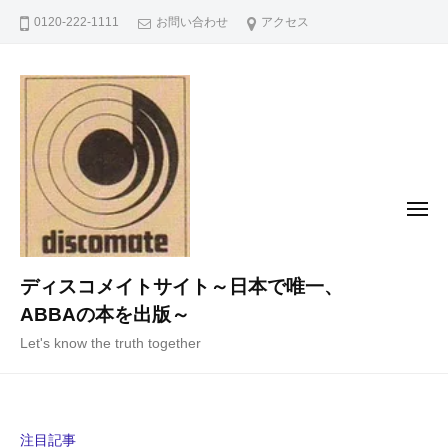
コ
0120-222-1111
お問い合わせ
アクセス
ン
テ
ン
ツ
へ
ス
キ
メ
ニ
ッ
ュ
ー
プ
ディスコメイトサイト～日本で唯一、
ABBAの本を出版～
Let's know the truth together
注目記事