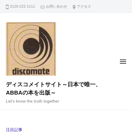
コ
0120-222-1111
お問い合わせ
アクセス
ン
テ
ン
ツ
へ
ス
キ
メ
ニ
ッ
ュ
ー
プ
ディスコメイトサイト～日本で唯一、
ABBAの本を出版～
Let's know the truth together
注目記事