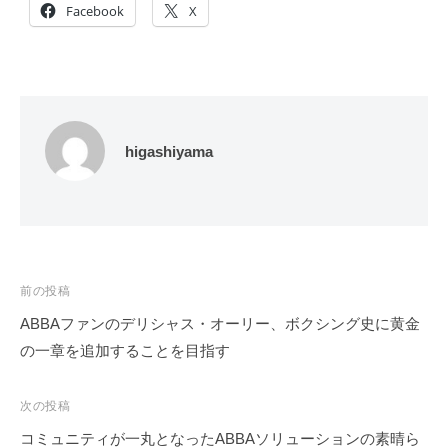
Facebook
X
higashiyama
投
前の投稿
稿
ABBAファンのデリシャス・オーリー、ボクシング史に黄金
ナ
の一章を追加することを目指す
ビ
ゲ
次の投稿
ー
コミュニティが一丸となったABBAソリューションの素晴ら