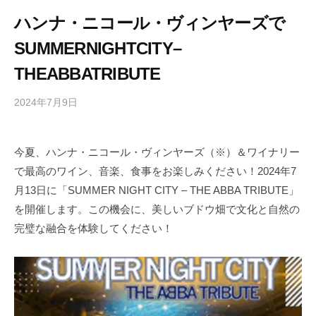
ハンナ・ニコール・ヴィンヤーズで
SUMMERNIGHTCITY–
THEABBATRIBUTE
2024年7月9日
b
/
y
0
h
件
今夏、ハンナ・ニコール・ヴィンヤーズ（※）＆ワイナリー
i
の
で最高のワイン、音楽、食事をお楽しみください！2024年7
g
コ
a
メ
月13日に「SUMMER NIGHT CITY – THE ABBA TRIBUTE」
s
ン
を開催します。この機会に、美しいブドウ畑で文化と自然の
h
ト
完璧な融合を体験してください！
i
y
a
m
a