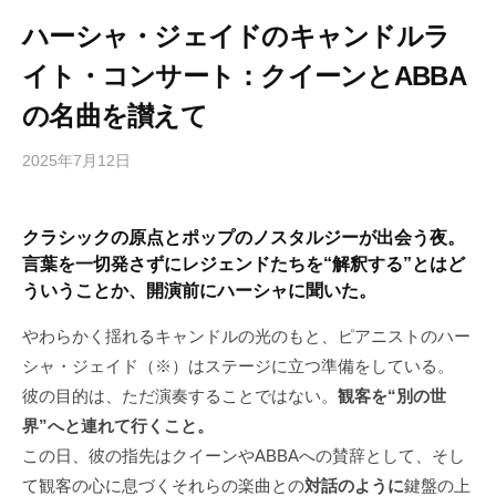
ハーシャ・ジェイドのキャンドルラ
イト・コンサート：クイーンとABBA
の名曲を讃えて
2025年7月12日
b
/
y
0
h
件
クラシックの原点とポップのノスタルジーが出会う夜。
i
の
言葉を一切発さずにレジェンドたちを“解釈する”とはど
g
コ
ういうことか、開演前にハーシャに聞いた。
a
メ
s
ン
やわらかく揺れるキャンドルの光のもと、ピアニストのハー
h
ト
シャ・ジェイド（※）はステージに立つ準備をしている。
i
彼の目的は、ただ演奏することではない。
観客を“別の世
y
界”へと連れて行くこと。
a
m
この日、彼の指先はクイーンやABBAへの賛辞として、そし
a
て観客の心に息づくそれらの楽曲との
対話のように
鍵盤の上