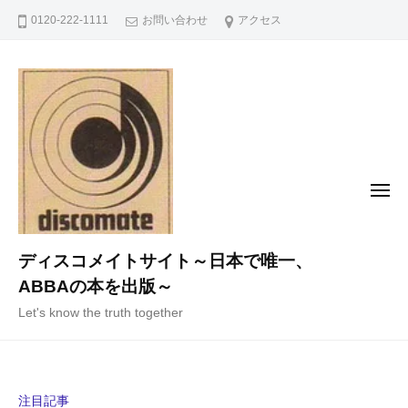
コ
0120-222-1111
お問い合わせ
アクセス
ン
テ
ン
ツ
へ
ス
キ
メ
ニ
ッ
ュ
ー
プ
ディスコメイトサイト～日本で唯一、
ABBAの本を出版～
Let's know the truth together
注目記事