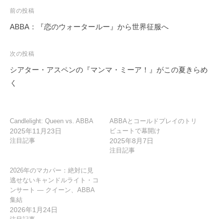
投
前の投稿
稿
ABBA：『恋のウォータールー』から世界征服へ
ナ
ビ
次の投稿
ゲ
シアター・アスペンの『マンマ・ミーア！』がこの夏きらめ
ー
く
シ
ョ
ン
Candlelight: Queen vs. ABBA
ABBAとコールドプレイのトリ
2025年11月23日
ビュートで幕開け
注目記事
2025年8月7日
注目記事
2026年のマカパー：絶対に見
逃せないキャンドルライト・コ
ンサート ― クイーン、ABBA
集結
2026年1月24日