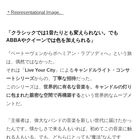
＊Representational Image。
「クラシックでは1音たりとも変えられない。でも
ABBAやクイーンでは色を加えられる」
『ベートーヴェンからボヘミアン・ラプソディへ』という旅
は、偶然ではなかった。
それは「
Live Your City
」による
キャンドルライト・コンサ
ートシリーズ
からの、
丁寧な招待
だった。
このシリーズは、
世界的に有名な音楽を、キャンドルの灯り
に包まれた親密な空間で再構築する
という世界的なムーブメ
ントだ。
「主催者は、偉大なバンドの音楽を新しい世代に届けたかっ
たんです。懐かしさで来る人もいれば、初めてこの音楽に触
れる人もいる。でも、どちらにとっても“魔法”なんです