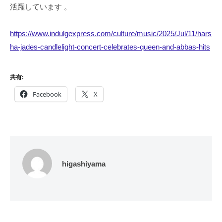
活躍しています 。
https://www.indulgexpress.com/culture/music/2025/Jul/11/hars
ha-jades-candlelight-concert-celebrates-queen-and-abbas-hits
共有:
Facebook
X
higashiyama