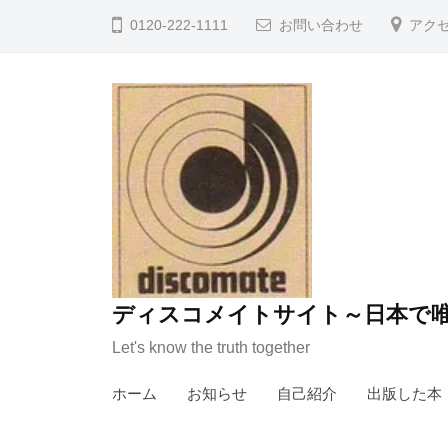
コ
0120-222-1111
お問い合わせ
アク
ン
テ
ン
ツ
へ
ス
キ
ッ
プ
ディスコメイトサイト～日本で唯
Let's know the truth together
ホーム
お知らせ
自己紹介
出版した本