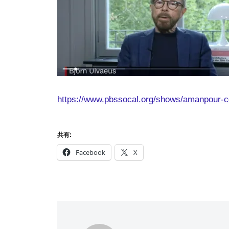
a
m
a
https://www.pbssocal.org/shows/amanpour-co/
共有:
Facebook
X