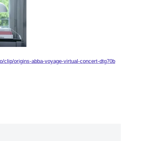
clip/origins-abba-voyage-virtual-concert-dtg70b