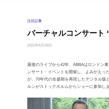
注目記事
バーチャルコンサート “AB
2022年6月28日
b
/
y
0
h
件
最後のライブから42年、ABBAはロンドン東部
i
の
g
コ
ンサート・イベントを開催し、よみがえった
a
メ
が、70年代の全盛期を再現したデジタル版
s
ン
ルンがストックホルムからショーに参加し
h
ト
i
y