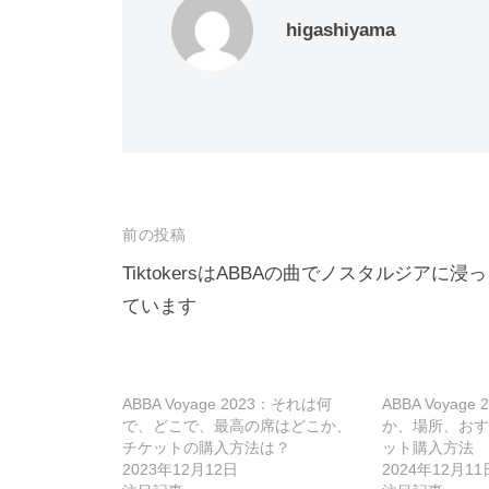
higashiyama
投
前の投稿
稿
TiktokersはABBAの曲でノスタルジアに浸っ
ています
ナ
ビ
ゲ
ABBA Voyage 2023：それは何
ABBA Voyage
ー
で、どこで、最高の席はどこか、
か、場所、おす
チケットの購入方法は？
ット購入方法
シ
2023年12月12日
2024年12月11