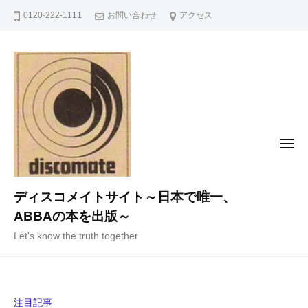
コ
0120-222-1111
お問い合わせ
アクセス
ン
テ
ン
ツ
へ
ス
キ
メ
ニ
ッ
ュ
ー
プ
ディスコメイトサイト～日本で唯一、
ABBAの本を出版～
Let's know the truth together
注目記事