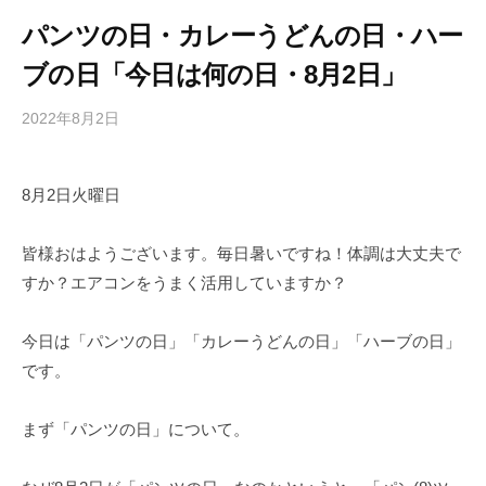
パンツの日・カレーうどんの日・ハー
ブの日「今日は何の日・8月2日」
2022年8月2日
b
/
y
0
h
件
8月2日火曜日
i
の
g
コ
a
メ
皆様おはようございます。毎日暑いですね！体調は大丈夫で
s
ン
すか？エアコンをうまく活用していますか？
h
ト
i
今日は「パンツの日」「カレーうどんの日」「ハーブの日」
y
です。
a
m
まず「パンツの日」について。
a