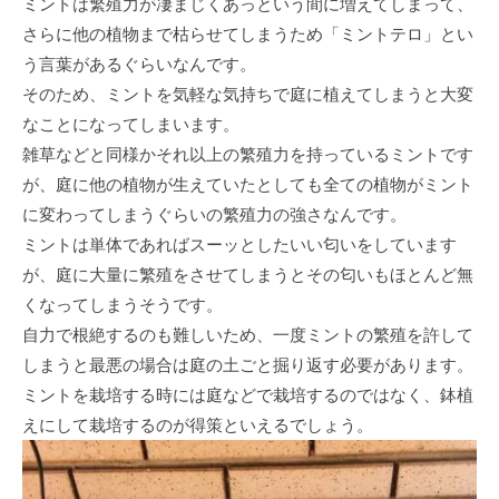
ミントは繁殖力が凄まじくあっという間に増えてしまって、
さらに他の植物まで枯らせてしまうため「ミントテロ」とい
う言葉があるぐらいなんです。
そのため、ミントを気軽な気持ちで庭に植えてしまうと大変
なことになってしまいます。
雑草などと同様かそれ以上の繁殖力を持っているミントです
が、庭に他の植物が生えていたとしても全ての植物がミント
に変わってしまうぐらいの繁殖力の強さなんです。
ミントは単体であればスーッとしたいい匂いをしています
が、庭に大量に繁殖をさせてしまうとその匂いもほとんど無
くなってしまうそうです。
自力で根絶するのも難しいため、一度ミントの繁殖を許して
しまうと最悪の場合は庭の土ごと掘り返す必要があります。
ミントを栽培する時には庭などで栽培するのではなく、鉢植
えにして栽培するのが得策といえるでしょう。