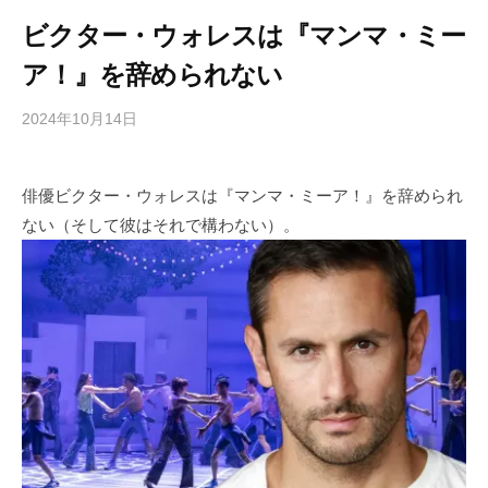
ビクター・ウォレスは『マンマ・ミー
ア！』を辞められない
2024年10月14日
b
/
y
0
h
件
俳優ビクター・ウォレスは『マンマ・ミーア！』を辞められ
i
の
ない（そして彼はそれで構わない）。
g
コ
a
メ
s
ン
h
ト
i
y
a
m
a