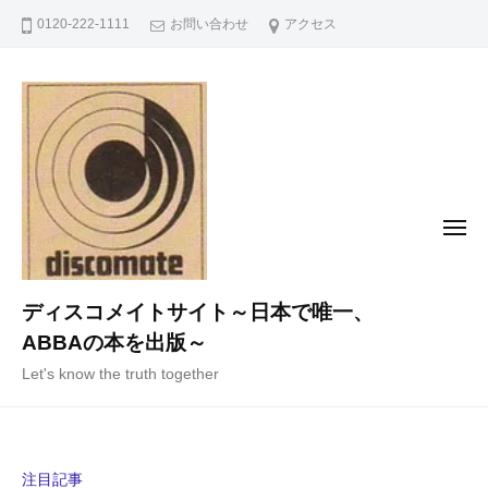
コ
0120-222-1111
お問い合わせ
アクセス
ン
テ
ン
ツ
へ
ス
キ
メ
ニ
ッ
ュ
ー
プ
ディスコメイトサイト～日本で唯一、
ABBAの本を出版～
Let's know the truth together
注目記事