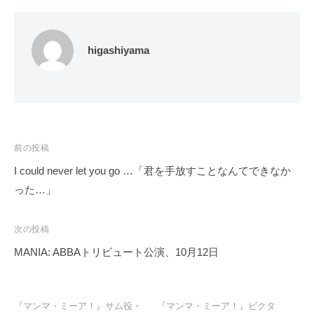
higashiyama
投
前の投稿
稿
I could never let you go …「君を手放すことなんてできなか
ナ
った…」
ビ
ゲ
次の投稿
ー
MANIA: ABBAトリビュート公演、10月12日
シ
ョ
ン
『マンマ・ミーア！』サム役・
『マンマ・ミーア！』ビクタ