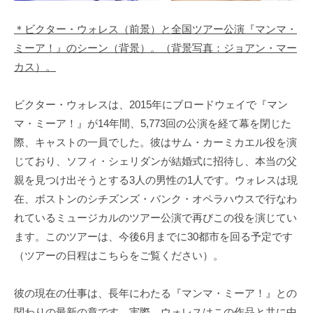
＊ビクター・ウォレス（前景）と全国ツアー公演『マンマ・
ミーア！』のシーン（背景）。（背景写真：ジョアン・マー
カス）。
ビクター・ウォレスは、2015年にブロードウェイで『マン
マ・ミーア！』が14年間、5,773回の公演を経て幕を閉じた
際、キャストの一員でした。彼はサム・カーミカエル役を演
じており、ソフィ・シェリダンが結婚式に招待し、本当の父
親を見つけ出そうとする3人の男性の1人です。ウォレスは現
在、ボストンのシチズンズ・バンク・オペラハウスで行なわ
れているミュージカルのツアー公演で再びこの役を演じてい
ます。このツアーは、今後6月までに30都市を回る予定です
（ツアーの日程はこちらをご覧ください）。
彼の現在の仕事は、長年にわたる『マンマ・ミーア！』との
関わりの最新の章です。実際、ウォレスはこの作品と共に中