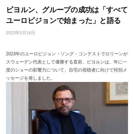
ビヨルン、グループの成功は「すべて
ユーロビジョンで始まった」と語る
2023年5月16日
b
/
y
0
h
件
2023年のユーロビジョン・ソング・コンテストでロリーンが
i
の
スウェーデン代表として優勝する直前、ビヨルンは、年に一
g
コ
a
メ
度のショーの影響力について、自宅の視聴者に向けて特別メ
s
ン
ッセージを発しました。
h
ト
i
y
a
m
a