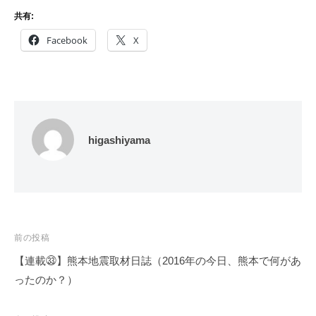
共有:
Facebook
X
higashiyama
投
前の投稿
稿
【連載㉝】熊本地震取材日誌（2016年の今日、熊本で何があ
ナ
ったのか？）
ビ