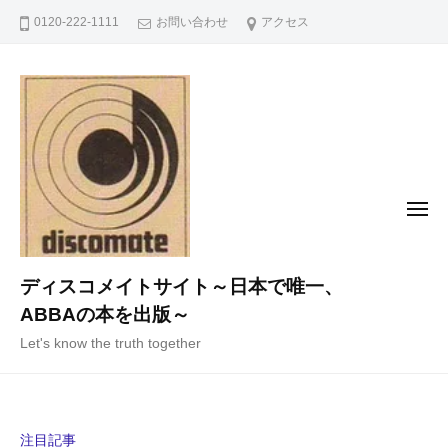
コ
0120-222-1111
お問い合わせ
アクセス
ン
テ
ン
ツ
へ
ス
キ
メ
ニ
ッ
ュ
ー
プ
ディスコメイトサイト～日本で唯一、
ABBAの本を出版～
Let's know the truth together
注目記事