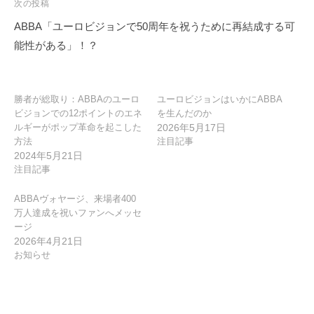
ゲ
次の投稿
ー
ABBA「ユーロビジョンで50周年を祝うために再結成する可
シ
能性がある」！？
ョ
ン
勝者が総取り：ABBAのユーロ
ユーロビジョンはいかにABBA
ビジョンでの12ポイントのエネ
を生んだのか
ルギーがポップ革命を起こした
2026年5月17日
方法
注目記事
2024年5月21日
注目記事
ABBAヴォヤージ、来場者400
万人達成を祝いファンへメッセ
ージ
2026年4月21日
お知らせ