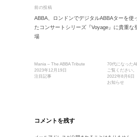
投
前の投稿
稿
ABBA、ロンドンでデジタルABBAターを使
たコンサートシリーズ『Voyage』に貴重な
ナ
場
ビ
ゲ
ー
Mania – The ABBA Tribute
70代になったA
シ
2023年12月19日
ご覧ください。
注目記事
2022年8月6日
ョ
お知らせ
ン
コメントを残す