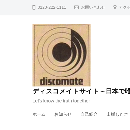
コ
0120-222-1111
お問い合わせ
アク
ン
テ
ン
ツ
へ
ス
キ
ッ
プ
ディスコメイトサイト～日本で唯
Let's know the truth together
ホーム
お知らせ
自己紹介
出版した本