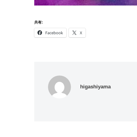
共有:
Facebook
X
higashiyama