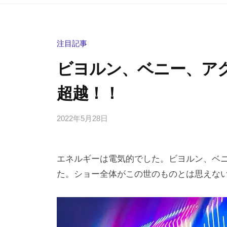
注目記事
ビヨルン、ベニー、ア
超越！！
2022年5月28日
b
/
y
0
h
件
エネルギーは電気的でした。ビヨルン、ベ
i
の
g
コ
た。ショー全体がこの世のものとは思えないほ
a
メ
s
ン
h
ト