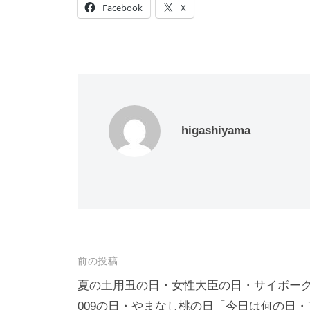
Facebook
X
higashiyama
投
前の投稿
稿
夏の土用丑の日・女性大臣の日・サイボー
009の日・やまなし桃の日「今日は何の日・
ナ