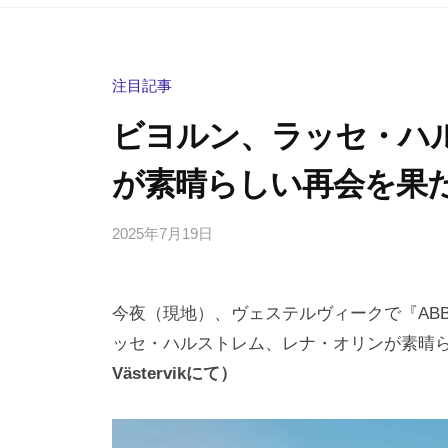
注目記事
ビヨルン、ラッセ・ハ
が素晴らしい再会を果
2025年7月19日
b
/
y
0
h
件
今夜（現地）、ヴェステルヴィークで『AB
i
の
g
コ
ッセ・ハルストレム、レナ・オリンが素晴
a
メ
Västervikにて）
s
ン
h
ト