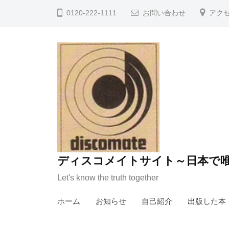
コ
0120-222-1111
お問い合わせ
アク
ン
テ
ン
ツ
へ
ス
キ
ッ
プ
ディスコメイトサイト～日本で唯
Let's know the truth together
ホーム
お知らせ
自己紹介
出版した本