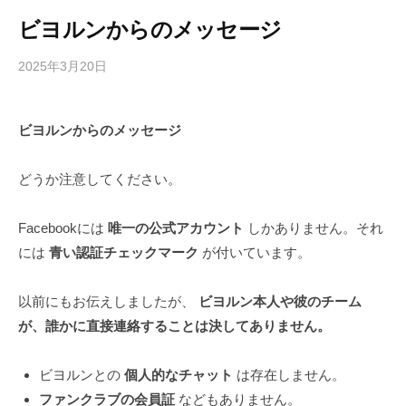
ビヨルンからのメッセージ
2025年3月20日
b
/
y
0
h
件
ビヨルンからのメッセージ
i
の
g
コ
a
メ
どうか注意してください。
s
ン
h
ト
Facebookには
唯一の公式アカウント
しかありません。それ
i
には
青い認証チェックマーク
が付いています。
y
a
以前にもお伝えしましたが、
ビヨルン本人や彼のチーム
m
が、誰かに直接連絡することは決してありません。
a
ビヨルンとの
個人的なチャット
は存在しません。
ファンクラブの会員証
などもありません。