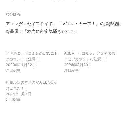
ナ
ビ
次の投稿
ゲ
アマンダ・セイフライド、『マンマ・ミーア！』の撮影秘話
ー
を暴露：「本当に乱痴気騒ぎだった」
シ
ョ
ン
アグネタ、ビヨルンのSNSニセ
ABBA、ビヨルン、アグネタの
アカウントに注意！！
ニセアカウントに注意！！
2023年11月22日
2024年3月20日
注目記事
注目記事
ビヨルンの本当のFACEBOOK
はこれだ！！
2024年1月7日
注目記事