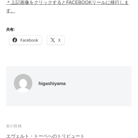
＊上記画像をクリックするとFACEBOOKリールに移行しま
す。
共有:
Facebook
X
higashiyama
投
前の投稿
稿
エヴェルト・トーベへのトリビュート