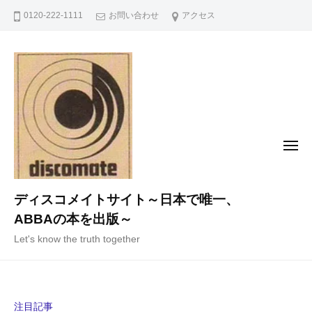
コ
0120-222-1111
お問い合わせ
アクセス
ン
テ
ン
ツ
へ
ス
キ
メ
ニ
ッ
ュ
ー
プ
ディスコメイトサイト～日本で唯一、
ABBAの本を出版～
Let's know the truth together
注目記事