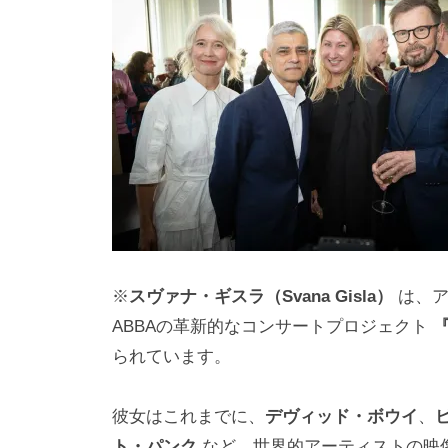
i
y
a
m
a
※
スヴァナ・ギスラ（Svana Gisla）
は、ア
ABBAの革新的なコンサートプロジェクト
『
られています。
彼女はこれまでに、
デヴィッド・ボウイ
、
ト・パンク
など、世界的アーティストの映