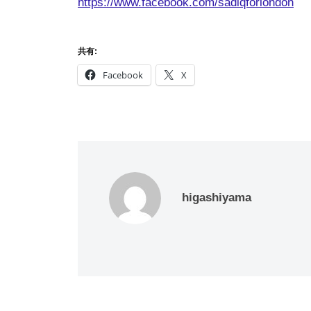
https://www.facebook.com/sadiqforlondon
共有:
Facebook
X
higashiyama