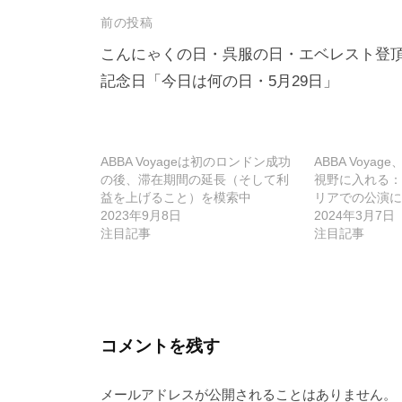
投
前の投稿
稿
こんにゃくの日・呉服の日・エベレスト登
記念日「今日は何の日・5月29日」
ナ
ビ
ゲ
ABBA Voyageは初のロンドン成功
ABBA Voya
ー
の後、滞在期間の延長（そして利
視野に入れる：
益を上げること）を模索中
リアでの公演に
シ
2023年9月8日
2024年3月7日
ョ
注目記事
注目記事
ン
コメントを残す
メールアドレスが公開されることはありません。