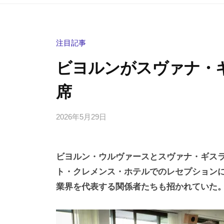
注目記事
ビヨルンがスヴァナ・
席
2026年5月29日
b
/
y
0
h
件
ビヨルン・ウルヴァースとスヴァナ・ギス
i
の
g
コ
ト・クレメンス・ホテルでのレセプション
a
メ
業界を代表する関係者たちも招かれていた
s
ン
h
ト