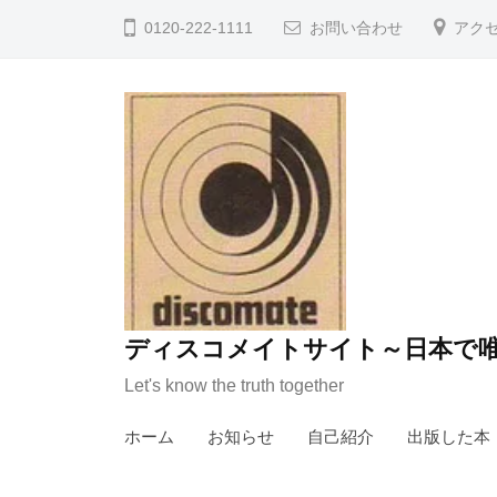
コ
0120-222-1111
お問い合わせ
アク
ン
テ
ン
ツ
へ
ス
キ
ッ
プ
ディスコメイトサイト～日本で唯
Let's know the truth together
ホーム
お知らせ
自己紹介
出版した本