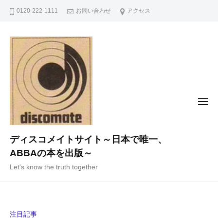
コ
0120-222-1111
お問い合わせ
アクセス
ン
テ
ン
ツ
へ
ス
キ
メ
ニ
ッ
ュ
ー
プ
ディスコメイトサイト～日本で唯一、
ABBAの本を出版～
Let's know the truth together
注目記事