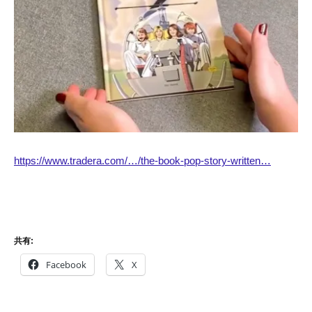
https://www.tradera.com/…/the-book-pop-story-written…
共有:
Facebook
X