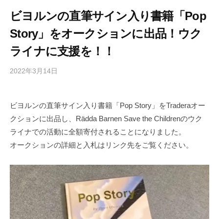
ビヨルンの直筆サイン入り書籍「Pop
Story」をオークションに出品！ウク
ライナに支援を！！
2022年3月14日
b
/
y
0
h
件
ビヨルンの直筆サイン入り書籍「Pop Story」をTraderaオー
i
の
クションに出品し、Rädda Barnen Save the Childrenのウク
g
コ
a
メ
ライナでの活動に全額寄付されることになりました。
s
ン
オークションの詳細と入札はリンク先をご覧ください。
h
ト
i
y
a
m
a