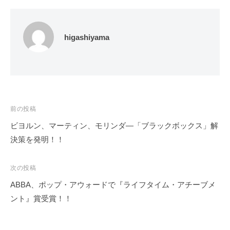
higashiyama
投
前の投稿
稿
ビヨルン、マーティン、モリンダ―「ブラックボックス」解
ナ
決策を発明！！
ビ
ゲ
次の投稿
ー
ABBA、ポップ・アウォードで『ライフタイム・アチーブメ
シ
ント』賞受賞！！
ョ
ン