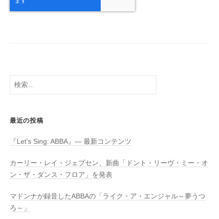
検
索:
最近の投稿
『Let’s Sing: ABBA』― 最新コンテンツ
カーリー・レイ・ジェプセン、新曲「ドント・リーヴ・ミー・オ
ン・ザ・ダンス・フロア」を発表
マドンナが録音したABBAの「ライク・ア・エンジャル～夢うつ
ろ～」