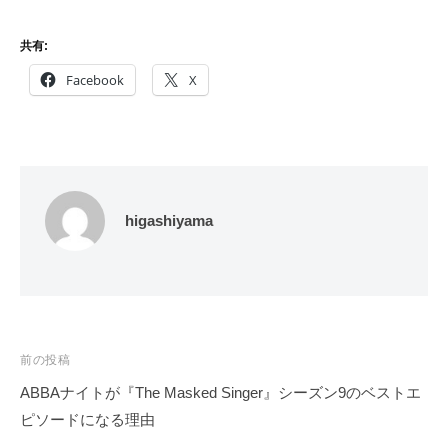
共有:
Facebook
X
higashiyama
投
前の投稿
稿
ABBAナイトが『The Masked Singer』シーズン9のベストエ
ナ
ピソードになる理由
ビ