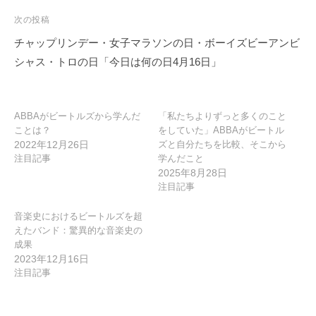
ゲ
次の投稿
ー
チャップリンデー・女子マラソンの日・ボーイズビーアンビ
シ
シャス・トロの日「今日は何の日4月16日」
ョ
ン
ABBAがビートルズから学んだ
「私たちよりずっと多くのこと
ことは？
をしていた」ABBAがビートル
2022年12月26日
ズと自分たちを比較、そこから
注目記事
学んだこと
2025年8月28日
注目記事
音楽史におけるビートルズを超
えたバンド：驚異的な音楽史の
成果
2023年12月16日
注目記事