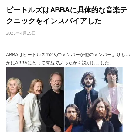
ビートルズはABBAに具体的な音楽テ
クニックをインスパイアした
2023年4月15日
b
/
y
0
h
件
ABBAはビートルズの2人のメンバーが他のメンバーよりもい
i
の
かにABBAにとって有益であったかを説明しました。
g
コ
a
メ
s
ン
h
ト
i
y
a
m
a