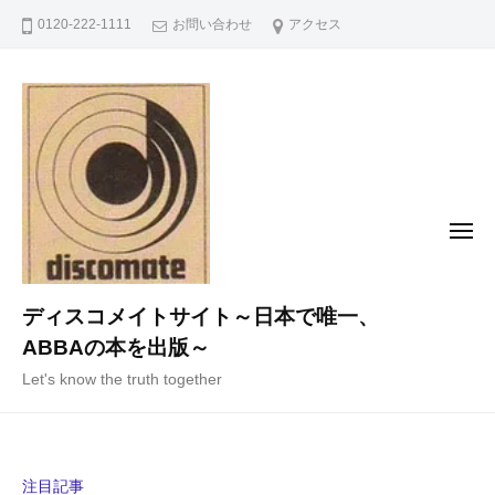
コ
0120-222-1111
お問い合わせ
アクセス
ン
テ
ン
ツ
へ
ス
キ
メ
ニ
ッ
ュ
ー
プ
ディスコメイトサイト～日本で唯一、
ABBAの本を出版～
Let's know the truth together
注目記事