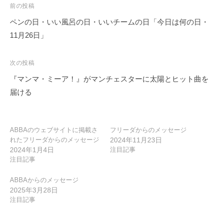
投
前の投稿
稿
ペンの日・いい風呂の日・いいチームの日「今日は何の日・
ナ
11月26日」
ビ
ゲ
次の投稿
ー
『マンマ・ミーア！』がマンチェスターに太陽とヒット曲を
シ
届ける
ョ
ン
ABBAのウェブサイトに掲載さ
フリーダからのメッセージ
れたフリーダからのメッセージ
2024年11月23日
2024年1月4日
注目記事
注目記事
ABBAからのメッセージ
2025年3月28日
注目記事