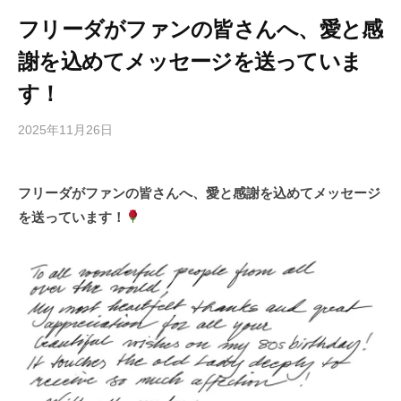
フリーダがファンの皆さんへ、愛と感
謝を込めてメッセージを送っていま
す！
2025年11月26日
b
/
y
0
h
件
フリーダがファンの皆さんへ、愛と感謝を込めてメッセージ
i
の
を送っています！
g
コ
a
メ
s
ン
h
ト
i
y
a
m
a