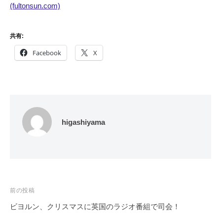
(fultonsun.com)
共有:
Facebook
X
higashiyama
投
前の投稿
稿
ビヨルン、クリスマスに英国のラジオ番組で司会！
ナ