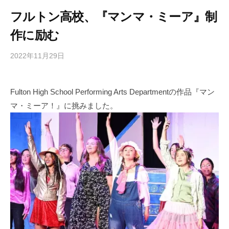
フルトン高校、『マンマ・ミーア』制
作に励む
2022年11月29日
b
/
y
0
h
件
Fulton High School Performing Arts Departmentの作品『マン
i
の
マ・ミーア！』に挑みました。
g
コ
a
メ
s
ン
h
ト
i
y
a
m
a