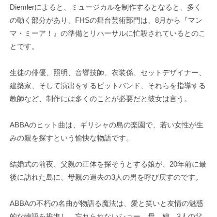
Diemlerによると、ミュージカルを制作するとなると、多く
の動く部分があり、FHSの舞台芸術部門は、8月から『マン
マ・ミーア！』の準備とリハーサルに忙殺されているとのこ
とです。
生徒の俳優、照明、音響技師、衣装係、セットデザイナー、
建築家、そして演出をするピットバンド、それらを指導する
教師など、制作には多くのことが必要だと彼女は言う。
ABBAのヒット曲は、ギリシャの島の楽園で、若い女性が生
みの親を探すという愉快な物語です。
結婚式の前夜、父親の正体を探そうとする娘が、20年前に最
後に訪れた島に、母親の過去の3人の男を呼び戻すのです。
ABBAの不朽の名曲が物語る魔法は、愛と笑いと友情の魅惑
的な物語を推進し、忘れられないショー、母、娘、3人の父