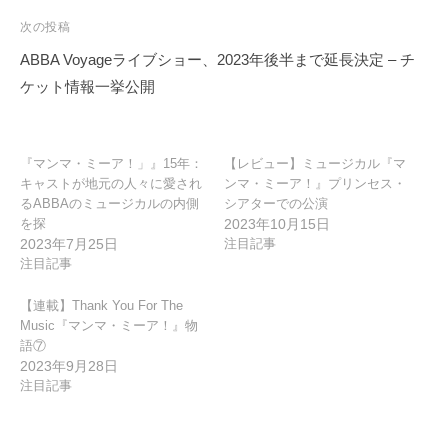
ビ
次の投稿
ゲ
ABBA Voyageライブショー、2023年後半まで延長決定 – チ
ー
ケット情報一挙公開
シ
ョ
ン
『マンマ・ミーア！」』15年：
【レビュー】ミュージカル『マ
キャストが地元の人々に愛され
ンマ・ミーア！』プリンセス・
るABBAのミュージカルの内側
シアターでの公演
を探
2023年10月15日
2023年7月25日
注目記事
注目記事
【連載】Thank You For The
Music『マンマ・ミーア！』物
語⑦
2023年9月28日
注目記事