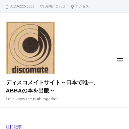
コ
0120-222-1111
お問い合わせ
アクセス
ン
テ
ン
ツ
へ
ス
キ
メ
ニ
ッ
ュ
ー
プ
ディスコメイトサイト～日本で唯一、
ABBAの本を出版～
Let's know the truth together
注目記事